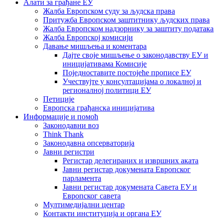
Алати за грађане ЕУ
Жалба Европском суду за људска права
Притужба Европском заштитнику људских права
Жалба Европском надзорнику за заштиту података
Жалба Европској комисији
Давање мишљења и коментара
Дајте своје мишљење о законодавству ЕУ и
иницијативама Комисије
Поједноставите постојеће прописе ЕУ
Учествујте у консултацијама о локалној и
регионалној политици ЕУ
Петиције
Европска грађанска иницијатива
Информације и помоћ
Законодавни воз
Think Thank
Законодавна опсерваторија
Јавни регистри
Регистар делегираних и извршних аката
Јавни регистар докумената Европског
парламента
Јавни регистар докумената Савета ЕУ и
Европског савета
Мултимедијални центар
Контакти институција и органа ЕУ