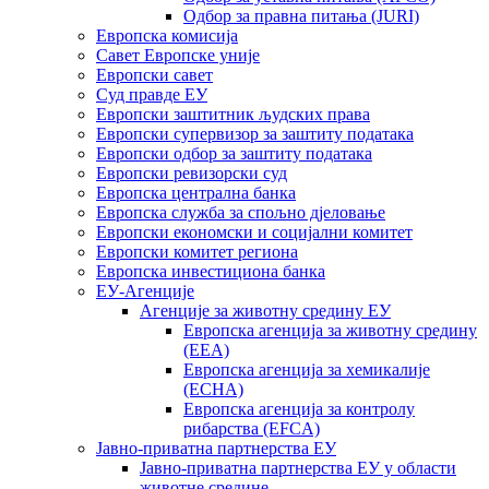
Одбор за правна питања (JURI)
Европска комисија
Савет Европске уније
Европски савет
Суд правде ЕУ
Европски заштитник људских права
Европски супервизор за заштиту података
Европски одбор за заштиту података
Европски ревизорски суд
Европска централна банка
Европска служба за спољно дјеловање
Европски економски и социјални комитет
Европски комитет региона
Европска инвестициона банка
ЕУ-Агенције
Aгенције за животну средину ЕУ
Европска агенција за животну средину
(ЕЕА)
Европска агенција за хемикалије
(ECHA)
Европска агенција за контролу
рибарства (EFCA)
Јавно-приватна партнерства ЕУ
Јавно-приватна партнерства ЕУ у области
животне средине