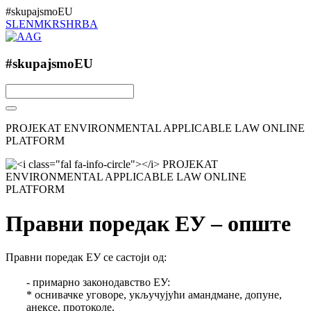
#skupajsmoEU
SL
EN
MK
RS
HR
BA
#skupajsmoEU
PROJEKAT ENVIRONMENTAL APPLICABLE LAW ONLINE
PLATFORM
Правни поредак ЕУ – општe
Правни поредак ЕУ се састоји од:
- примарно законодавство ЕУ:
* оснивачке уговоре, укључујући амандмане, допуне,
анексе, протоколе,