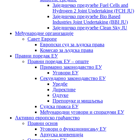
Заједничко предузеће Fuel Cells and
Hydrogen 2 Joint Undertaking (FCH JU)
Заједничко предузеће Bio Based
Industries Joint Undertaking (BBI JU)
Заједничко предузеће Clean Sky JU
Међународне организације
Савет Eвропе
Европски суд за људска права
Комесар за људска права
Правни поредак ЕУ
Правни поредак ЕУ – општe
Примарно законодавство ЕУ
Уговори ЕУ
Секундарно законодавство ЕУ
Уредбе
Директиве
Одлуке
Препоруке и мишљења
Судска пракса ЕУ
Међународни уговори и споразуми ЕУ
Активно европско грађанство
Правни основ
Уговори о функционисању ЕУ
Архуска конвенција