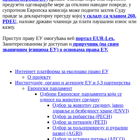
предузети одговарајуће мере да отклони наводне повреде, у
супротном Европска комисија може поднети захтев Суду
правде за деклараторну пресуду којој
у складу са чланом 260.
PDEU
, наложе држави чланици да плати паушални износ или
казну.
Приступ праву ЕУ омогућава веб
портал EUR-Lex.
Заинтересованима је доступан и
приручник (на свим
званичним језицима ЕУ) о основама права ЕУ.
Интернет платформа за еколошко право ЕУ
О пројекту
Институције, органи и агенције ЕУ и Ј-З партнерства
Европски парламент
Одбори Европског парламента који се
односе на животну средину
Одбор за животну средину, јавно
здравље и безбедност хране (ENVI)
Одбор за рибарства (PECH)
Одбор за петиције (PETI)
Одбор за пољопривреду и рурални
развој (AGRI)
Одбор за уставна питања (AFCO)