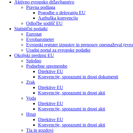
Aktivno evropsko državljanstvo
Pravna podlaga
Pogodbe o delovanju EU
Aarhuška konvencija
Odločbe sodišč EU
Statistični podatki
Eurostat
Evrobarometer
Evropski register izpustov in prenosov onesnaževal (evr
Uradni portal za evropske podatke
Okoljski predpisi EU
Splošno
Podnebne spremembe
Direktive EU
Konvencije, sporazumi in drugi dokumenti
Zrak
Direktive EU
Konvencije, sporazumi in drugi akti
Voda
Direktive EU
Konvencije, sporazumi in drugi akti
Hrup
Direktive EU
Konvencije, sporazumi in drugi akti
Tla in gozdovi