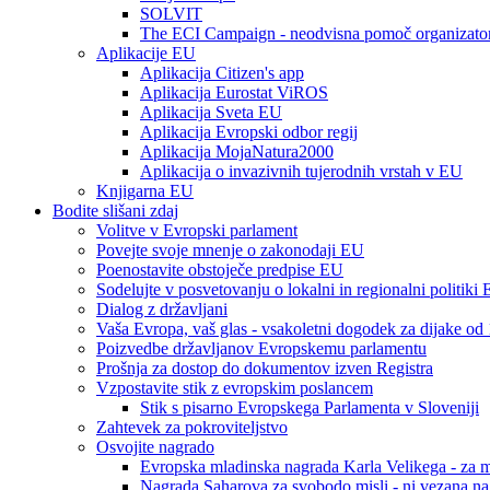
SOLVIT
The ECI Campaign - neodvisna pomoč organizato
Aplikacije EU
Aplikacija Citizen's app
Aplikacija Eurostat ViROS
Aplikacija Sveta EU
Aplikacija Evropski odbor regij
Aplikacija MojaNatura2000
Aplikacija o invazivnih tujerodnih vrstah v EU
Knjigarna EU
Bodite slišani zdaj
Volitve v Evropski parlament
Povejte svoje mnenje o zakonodaji EU
Poenostavite obstoječe predpise EU
Sodelujte v posvetovanju o lokalni in regionalni politiki
Dialog z državljani
Vaša Evropa, vaš glas - vsakoletni dogodek za dijake od 
Poizvedbe državljanov Evropskemu parlamentu
Prošnja za dostop do dokumentov izven Registra
Vzpostavite stik z evropskim poslancem
Stik s pisarno Evropskega Parlamenta v Sloveniji
Zahtevek za pokroviteljstvo
Osvojite nagrado
Evropska mladinska nagrada Karla Velikega - za m
Nagrada Saharova za svobodo misli - ni vezana na d