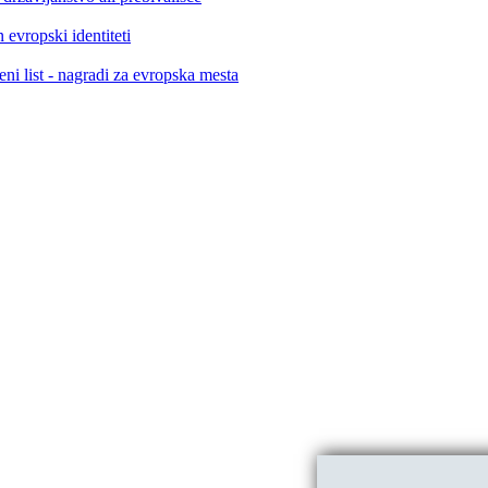
 evropski identiteti
ni list - nagradi za evropska mesta