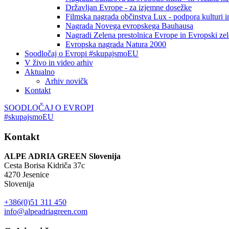
Državljan Evrope - za izjemne dosežke
Filmska nagrada občinstva Lux - podpora kulturi in
Nagrada Novega evropskega Bauhausa
Nagradi Zelena prestolnica Evrope in Evropski zele
Evropska nagrada Natura 2000
Soodločaj o Evropi #skupajsmoEU
V živo in video arhiv
Aktualno
Arhiv novičk
Kontakt
SOODLOČAJ O EVROPI
#skupajsmoEU
Kontakt
ALPE ADRIA GREEN Slovenija
Cesta Borisa Kidriča 37c
4270 Jesenice
Slovenija
+386(0)51 311 450
info@alpeadriagreen.com