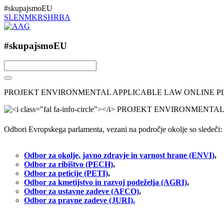
#skupajsmoEU
SL
EN
MK
RS
HR
BA
#skupajsmoEU
PROJEKT ENVIRONMENTAL APPLICABLE LAW ONLINE 
Odbori Evropskega parlamenta, vezani na področje okolje so sledeči:
Odbor za okolje, javno zdravje in varnost hrane (ENVI)
,
Odbor za ribištvo (PECH)
,
Odbor za peticije (PETI)
,
Odbor za kmetijstvo in razvoj podeželja (AGRI)
,
Odbor za ustavne zadeve (AFCO)
,
Odbor za pravne zadeve (JURI).