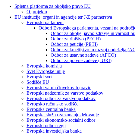
Spletna platforma za okoljsko pravo EU
O projektu
EU institucije, organi in agencije ter J-Z partnerstva
Evropski parlament
Odbori Evropskega parlamenta, vezani na področj
Odbor za okolje, javno zdravje in varnost 
Odbor za ribištvo (PECH)
Odbor za peticije (PETI)
Odbor za kmetijstvo in razvoj podeželja (A
Odbor za ustavne zadeve (AFCO)
Odbor za pravne zadeve (JURI)
Evropska komisija
Svet Evropske unije
Evropski svet
Sodišče EU
Evropski varuh človekovih pravic
Evropski nadzornik za varstvo podatkov
Evropski odbor za varstvo podatkov
Evropsko računsko sodišče
Evropska centralna banka
Evropska služba za zunanje delovanje
Evropski ekonomsko-socialni odbor
Evropski odbor regij
Evropska investicijska banka