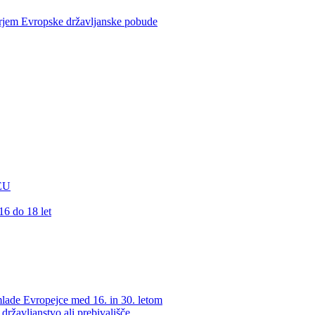
rjem Evropske državljanske pobude
 EU
16 do 18 let
lade Evropejce med 16. in 30. letom
ržavljanstvo ali prebivališče