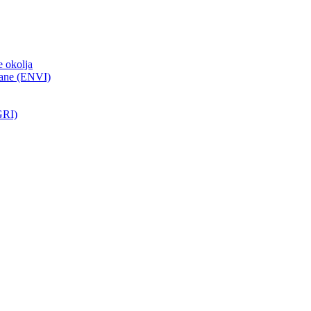
e okolja
hrane (ENVI)
GRI)