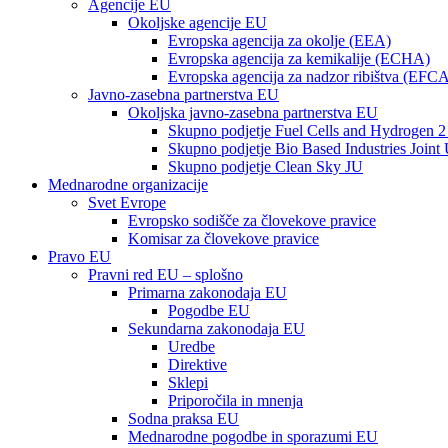
Agencije EU
Okoljske agencije EU
Evropska agencija za okolje (EEA)
Evropska agencija za kemikalije (ECHA)
Evropska agencija za nadzor ribištva (EFC
Javno-zasebna partnerstva EU
Okoljska javno-zasebna partnerstva EU
Skupno podjetje Fuel Cells and Hydrogen 2
Skupno podjetje Bio Based Industries Joint
Skupno podjetje Clean Sky JU
Mednarodne organizacije
Svet Evrope
Evropsko sodišče za človekove pravice
Komisar za človekove pravice
Pravo EU
Pravni red EU – splošno
Primarna zakonodaja EU
Pogodbe EU
Sekundarna zakonodaja EU
Uredbe
Direktive
Sklepi
Priporočila in mnenja
Sodna praksa EU
Mednarodne pogodbe in sporazumi EU