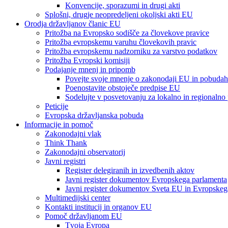
Konvencije, sporazumi in drugi akti
Splošni, drugje neopredeljeni okoljski akti EU
Orodja državljanov članic EU
Pritožba na Evropsko sodišče za človekove pravice
Pritožba evropskemu varuhu človekovih pravic
Pritožba evropskemu nadzorniku za varstvo podatkov
Pritožba Evropski komisiji
Podajanje mnenj in pripomb
Povejte svoje mnenje o zakonodaji EU in pobudah
Poenostavite obstoječe predpise EU
Sodelujte v posvetovanju za lokalno in regionalno
Peticije
Evropska državljanska pobuda
Informacije in pomoč
Zakonodajni vlak
Think Thank
Zakonodajni observatorij
Javni registri
Register delegiranih in izvedbenih aktov
Javni register dokumentov Evropskega parlamenta
Javni register dokumentov Sveta EU in Evropskeg
Multimedijski center
Kontakti institucij in organov EU
Pomoč državljanom EU
Tvoja Evropa