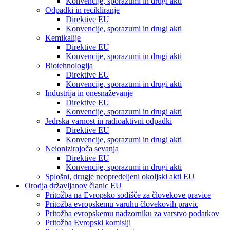
Konvencije, sporazumi in drugi akti
Odpadki in recikliranje
Direktive EU
Konvencije, sporazumi in drugi akti
Kemikalije
Direktive EU
Konvencije, sporazumi in drugi akti
Biotehnologija
Direktive EU
Konvencije, sporazumi in drugi akti
Industrija in onesnaževanje
Direktive EU
Konvencije, sporazumi in drugi akti
Jedrska varnost in radioaktivni odpadki
Direktive EU
Konvencije, sporazumi in drugi akti
Neionizirajoča sevanja
Direktive EU
Konvencije, sporazumi in drugi akti
Splošni, drugje neopredeljeni okoljski akti EU
Orodja državljanov članic EU
Pritožba na Evropsko sodišče za človekove pravice
Pritožba evropskemu varuhu človekovih pravic
Pritožba evropskemu nadzorniku za varstvo podatkov
Pritožba Evropski komisiji