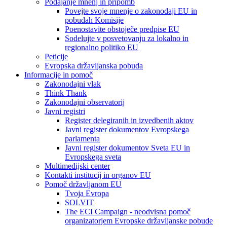
Podajanje mnenj in pripomb
Povejte svoje mnenje o zakonodaji EU in
pobudah Komisije
Poenostavite obstoječe predpise EU
Sodelujte v posvetovanju za lokalno in
regionalno politiko EU
Peticije
Evropska državljanska pobuda
Informacije in pomoč
Zakonodajni vlak
Think Thank
Zakonodajni observatorij
Javni registri
Register delegiranih in izvedbenih aktov
Javni register dokumentov Evropskega
parlamenta
Javni register dokumentov Sveta EU in
Evropskega sveta
Multimedijski center
Kontakti institucij in organov EU
Pomoč državljanom EU
Tvoja Evropa
SOLVIT
The ECI Campaign - neodvisna pomoč
organizatorjem Evropske državljanske pobude