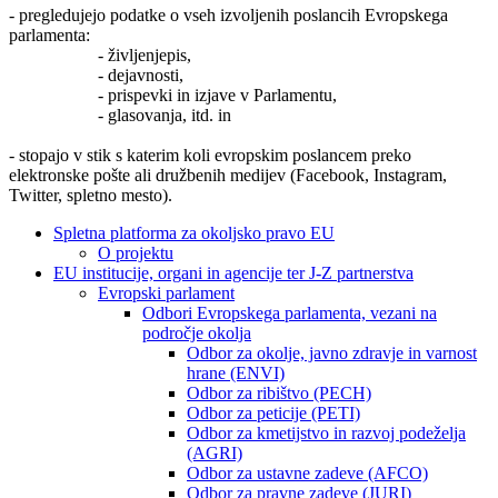
- pregledujejo podatke o vseh izvoljenih poslancih Evropskega
parlamenta:
- življenjepis,
- dejavnosti,
- prispevki in izjave v Parlamentu,
- glasovanja, itd. in
- stopajo v stik s katerim koli evropskim poslancem preko
elektronske pošte ali družbenih medijev (Facebook, Instagram,
Twitter, spletno mesto).
Spletna platforma za okoljsko pravo EU
O projektu
EU institucije, organi in agencije ter J-Z partnerstva
Evropski parlament
Odbori Evropskega parlamenta, vezani na
področje okolja
Odbor za okolje, javno zdravje in varnost
hrane (ENVI)
Odbor za ribištvo (PECH)
Odbor za peticije (PETI)
Odbor za kmetijstvo in razvoj podeželja
(AGRI)
Odbor za ustavne zadeve (AFCO)
Odbor za pravne zadeve (JURI)