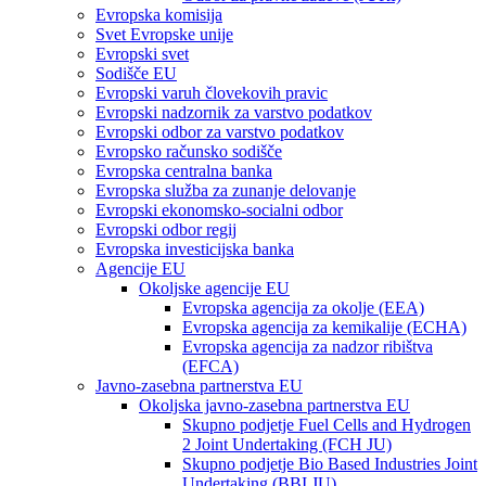
Evropska komisija
Svet Evropske unije
Evropski svet
Sodišče EU
Evropski varuh človekovih pravic
Evropski nadzornik za varstvo podatkov
Evropski odbor za varstvo podatkov
Evropsko računsko sodišče
Evropska centralna banka
Evropska služba za zunanje delovanje
Evropski ekonomsko-socialni odbor
Evropski odbor regij
Evropska investicijska banka
Agencije EU
Okoljske agencije EU
Evropska agencija za okolje (EEA)
Evropska agencija za kemikalije (ECHA)
Evropska agencija za nadzor ribištva
(EFCA)
Javno-zasebna partnerstva EU
Okoljska javno-zasebna partnerstva EU
Skupno podjetje Fuel Cells and Hydrogen
2 Joint Undertaking (FCH JU)
Skupno podjetje Bio Based Industries Joint
Undertaking (BBI JU)