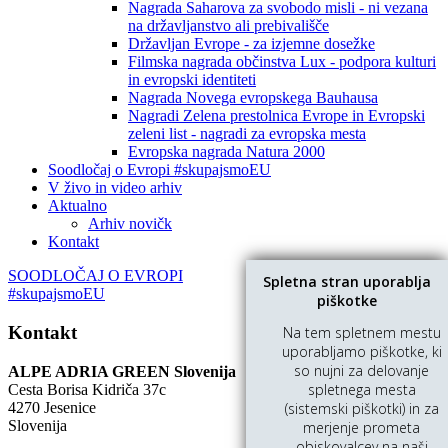
Nagrada Saharova za svobodo misli - ni vezana
na državljanstvo ali prebivališče
Državljan Evrope - za izjemne dosežke
Filmska nagrada občinstva Lux - podpora kulturi
in evropski identiteti
Nagrada Novega evropskega Bauhausa
Nagradi Zelena prestolnica Evrope in Evropski
zeleni list - nagradi za evropska mesta
Evropska nagrada Natura 2000
Soodločaj o Evropi #skupajsmoEU
V živo in video arhiv
Aktualno
Arhiv novičk
Kontakt
SOODLOČAJ O EVROPI
Spletna stran uporablja
#skupajsmoEU
piškotke
Kontakt
Na tem spletnem mestu
uporabljamo piškotke, ki
so nujni za delovanje
ALPE ADRIA GREEN Slovenija
spletnega mesta
Cesta Borisa Kidriča 37c
4270 Jesenice
(sistemski piškotki) in za
Slovenija
merjenje prometa
obiskovalcev na naši