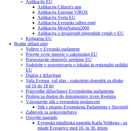
Aplikacije EU
Aplikacija Citizen's app
Aplikacija Eurostat ViROS
Aplikacija Sveta EU
Aplikacija Evropski odbor regij
Aplikacija MojaNatura2000
Aplikacija o invazivnih tujerodnih vrstah v EU
Knjigarna EU
Bodite slišani zdaj
Volitve v Evropski parlament
Povejte svoje mnenje o zakonodaji EU
Poenostavite obstoječe predpise EU
Sodelujte v posvetovanju o lokalni in regionalni politiki
EU
Dialog z državljani
Vaša Evropa, vaš glas - vsakoletni dogodek za dijake
od 16 do 18 let
Poizvedbe državljanov Evropskemu parlamentu
Prošnja za dostop do dokumentov izven Registra
Vzpostavite stik z evropskim poslancem
Stik s pisarno Evropskega Parlamenta v Sloveniji
Zahtevek za pokroviteljstvo
Osvojite nagrado
Evropska mladinska nagrada Karla Velikega - za
mlade Evropejce med 16. in 30. letom