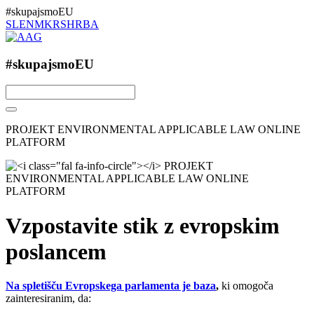
#skupajsmoEU
SL
EN
MK
RS
HR
BA
#skupajsmoEU
PROJEKT ENVIRONMENTAL APPLICABLE LAW ONLINE
PLATFORM
Vzpostavite stik z evropskim
poslancem
Na spletišču Evropskega parlamenta je baza
,
ki omogoča
zainteresiranim, da: