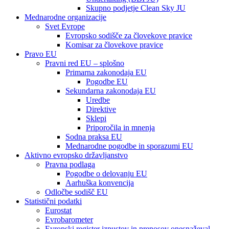
Skupno podjetje Clean Sky JU
Mednarodne organizacije
Svet Evrope
Evropsko sodišče za človekove pravice
Komisar za človekove pravice
Pravo EU
Pravni red EU – splošno
Primarna zakonodaja EU
Pogodbe EU
Sekundarna zakonodaja EU
Uredbe
Direktive
Sklepi
Priporočila in mnenja
Sodna praksa EU
Mednarodne pogodbe in sporazumi EU
Aktivno evropsko državljanstvo
Pravna podlaga
Pogodbe o delovanju EU
Aarhuška konvencija
Odločbe sodišč EU
Statistični podatki
Eurostat
Evrobarometer
Evropski register izpustov in prenosov onesnaževal