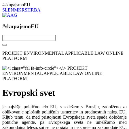
#skupajsmoEU
SL
EN
MK
RS
HR
BA
#skupajsmoEU
PROJEKT ENVIRONMENTAL APPLICABLE LAW ONLINE
PLATFORM
Evropski svet
je najvišje politično telo EU, s sedežem v Bruslju, zadolženo za
oblikovanje splošnih političnih usmeritev in prednostnih nalog EU.
Kljub temu, da med pristojnosti Evropskega sveta spada določanje
politične agende, pa Evropskega sveta ne umeščamo med
zakonodajna telesa, saj se ne pogaja in ne sprejema zakonodaje EU.