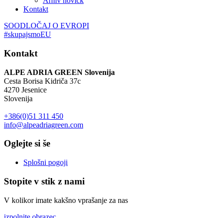
Arhiv novičk
Kontakt
SOODLOČAJ O EVROPI
#skupajsmoEU
Kontakt
ALPE ADRIA GREEN Slovenija
Cesta Borisa Kidriča 37c
4270 Jesenice
Slovenija
+386(0)51 311 450
info@alpeadriagreen.com
Oglejte si še
Splošni pogoji
Stopite v stik z nami
V kolikor imate kakšno vprašanje za nas
izpolnite obrazec