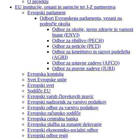
O projektu
EU institucije, organi in agencije ter J-Z partnerstva
Evropski parlament
Odbori Evropskega parlamenta, vezani na
področje okolja
Odbor za okolje, javno zdravje in varnost
hrane (ENVI)
Odbor za ribištvo (PECH)
Odbor za peticije (PETI)
Odbor za kmetijstvo in razvoj podeželja
(AGRI)
Odbor za ustavne zadeve (AFCO)
Odbor za pravne zadeve (JURI)
Evropska komisija
Svet Evropske unije
Evropski svet
Sodišče EU
Evropski varuh človekovih pravic
Evropski nadzornik za varstvo podatkov
Evropski odbor za varstvo podatkov
Evropsko računsko sodišče
Evropska centralna banka
Evropska služba za zunanje delovanje
Evropski ekonomsko-socialni odbor
Evropski odbor regij