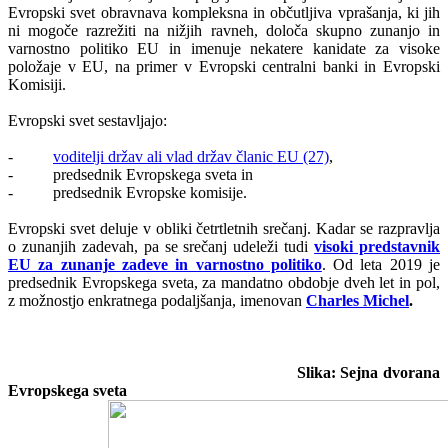
Evropski svet obravnava kompleksna in občutljiva vprašanja, ki jih
ni mogoče razrežiti na nižjih ravneh, določa skupno zunanjo in
varnostno politiko EU in imenuje nekatere kanidate za visoke
položaje v EU, na primer v Evropski centralni banki in Evropski
Komisiji.
Evropski svet sestavljajo:
-
voditelji držav ali vlad držav članic EU (27)
,
- predsednik Evropskega sveta in
- predsednik Evropske komisije.
Evropski svet deluje v obliki četrtletnih srečanj. Kadar se razpravlja
o zunanjih zadevah, pa se srečanj udeleži tudi
visoki predstavnik
EU za zunanje zadeve in varnostno politiko
. Od leta 2019 je
predsednik Evropskega sveta, za mandatno obdobje dveh let in pol,
z možnostjo enkratnega podaljšanja, imenovan
Charles Michel
.
Slika: Sejna dvorana
Evropskega sveta