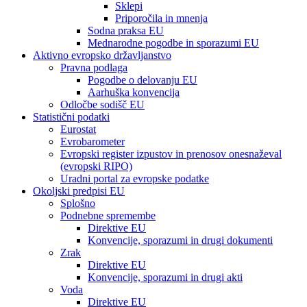
Sklepi
Priporočila in mnenja
Sodna praksa EU
Mednarodne pogodbe in sporazumi EU
Aktivno evropsko državljanstvo
Pravna podlaga
Pogodbe o delovanju EU
Aarhuška konvencija
Odločbe sodišč EU
Statistični podatki
Eurostat
Evrobarometer
Evropski register izpustov in prenosov onesnaževal
(evropski RIPO)
Uradni portal za evropske podatke
Okoljski predpisi EU
Splošno
Podnebne spremembe
Direktive EU
Konvencije, sporazumi in drugi dokumenti
Zrak
Direktive EU
Konvencije, sporazumi in drugi akti
Voda
Direktive EU