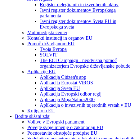
Register delegiranih in izvedbenih aktov
Javni register dokumentov Evropskega
parlamenta
Javni register dokumentov Sveta EU in
Evropskega sveta
Multimedijski center
Kontakti institucij in organov EU
Pomoč državljanom EU
Tvoja Evropa
SOLVIT
The ECI Campaign - neodvisna pomoč
organizatorjem Evropske državljanske pobude
Aplikacije EU
Aplikacija Citizen's app
Aplikacija Eurostat ViROS
Aplikacija Sveta EU
Aplikacija Evropski odbor regij
Aplikacija MojaNatura2000
Aplikacija o invazivnih tujerodnih vrstah v EU
Knjigarna EU
Bodite slišani zdaj
Volitve v Evropski parlament
Povejte svoje mnenje o zakonodaji EU
Poenostavite obstoječe predpise EU
Sodelujte v posvetovanju o lokalni in regionalni politiki