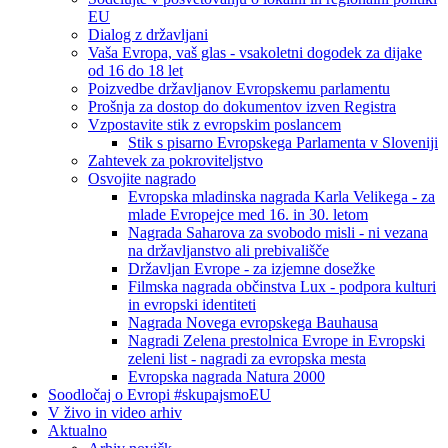
EU
Dialog z državljani
Vaša Evropa, vaš glas - vsakoletni dogodek za dijake
od 16 do 18 let
Poizvedbe državljanov Evropskemu parlamentu
Prošnja za dostop do dokumentov izven Registra
Vzpostavite stik z evropskim poslancem
Stik s pisarno Evropskega Parlamenta v Sloveniji
Zahtevek za pokroviteljstvo
Osvojite nagrado
Evropska mladinska nagrada Karla Velikega - za
mlade Evropejce med 16. in 30. letom
Nagrada Saharova za svobodo misli - ni vezana
na državljanstvo ali prebivališče
Državljan Evrope - za izjemne dosežke
Filmska nagrada občinstva Lux - podpora kulturi
in evropski identiteti
Nagrada Novega evropskega Bauhausa
Nagradi Zelena prestolnica Evrope in Evropski
zeleni list - nagradi za evropska mesta
Evropska nagrada Natura 2000
Soodločaj o Evropi #skupajsmoEU
V živo in video arhiv
Aktualno