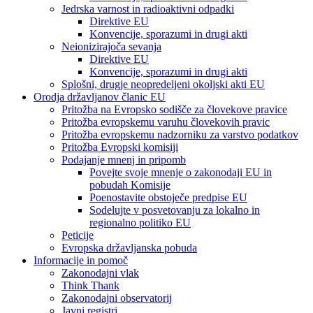
Jedrska varnost in radioaktivni odpadki
Direktive EU
Konvencije, sporazumi in drugi akti
Neionizirajoča sevanja
Direktive EU
Konvencije, sporazumi in drugi akti
Splošni, drugje neopredeljeni okoljski akti EU
Orodja državljanov članic EU
Pritožba na Evropsko sodišče za človekove pravice
Pritožba evropskemu varuhu človekovih pravic
Pritožba evropskemu nadzorniku za varstvo podatkov
Pritožba Evropski komisiji
Podajanje mnenj in pripomb
Povejte svoje mnenje o zakonodaji EU in
pobudah Komisije
Poenostavite obstoječe predpise EU
Sodelujte v posvetovanju za lokalno in
regionalno politiko EU
Peticije
Evropska državljanska pobuda
Informacije in pomoč
Zakonodajni vlak
Think Thank
Zakonodajni observatorij
Javni registri