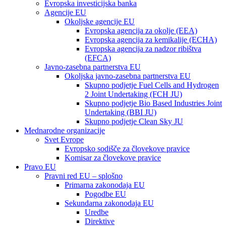
Evropska investicijska banka
Agencije EU
Okoljske agencije EU
Evropska agencija za okolje (EEA)
Evropska agencija za kemikalije (ECHA)
Evropska agencija za nadzor ribištva
(EFCA)
Javno-zasebna partnerstva EU
Okoljska javno-zasebna partnerstva EU
Skupno podjetje Fuel Cells and Hydrogen
2 Joint Undertaking (FCH JU)
Skupno podjetje Bio Based Industries Joint
Undertaking (BBI JU)
Skupno podjetje Clean Sky JU
Mednarodne organizacije
Svet Evrope
Evropsko sodišče za človekove pravice
Komisar za človekove pravice
Pravo EU
Pravni red EU – splošno
Primarna zakonodaja EU
Pogodbe EU
Sekundarna zakonodaja EU
Uredbe
Direktive