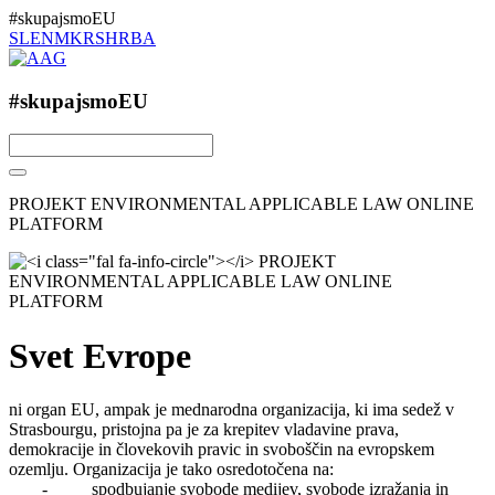
#skupajsmoEU
SL
EN
MK
RS
HR
BA
#skupajsmoEU
PROJEKT ENVIRONMENTAL APPLICABLE LAW ONLINE
PLATFORM
Svet Evrope
ni organ EU, ampak je mednarodna organizacija, ki ima sedež v
Strasbourgu, pristojna pa je za krepitev vladavine prava,
demokracije in človekovih pravic in svoboščin na evropskem
ozemlju. Organizacija je tako osredotočena na:
- spodbujanje svobode medijev, svobode izražanja in