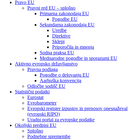
Pravo EU
Pravni red EU – splošno
Primarna zakonodaja EU
Pogodbe EU
Sekundarna zakonodaja EU
Uredbe
Direktive
Sklepi
Priporočila in mnenja
Sodna praksa EU
Mednarodne pogodbe in sporazumi EU
Aktivno evropsko državljanstvo
Pravna podlaga
Pogodbe o delovanju EU
Aarhuška konvencija
Odločbe sodišč EU
Statistični podatki
Eurostat
Evrobarometer
Evropski register izpustov in prenosov onesnaževal
(evropski RIPO)
Uradni portal za evropske podatke
Okoljski predpisi EU
Splošno
Podnebne spremembe