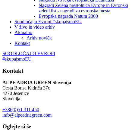
Nagradi Zelena prestolnica Evrope in Evropski
zeleni list - nagradi za evropska mesta
Evropska nagrada Natura 2000
Soodločaj o Evropi #skupajsmoEU
V živo in video arhiv
Aktualno
Arhiv novičk
Kontakt
SOODLOČAJ O EVROPI
#skupajsmoEU
Kontakt
ALPE ADRIA GREEN Slovenija
Cesta Borisa Kidriča 37c
4270 Jesenice
Slovenija
+386(0)51 311 450
info@alpeadriagreen.com
Oglejte si še