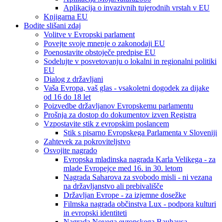
Aplikacija o invazivnih tujerodnih vrstah v EU
Knjigarna EU
Bodite slišani zdaj
Volitve v Evropski parlament
Povejte svoje mnenje o zakonodaji EU
Poenostavite obstoječe predpise EU
Sodelujte v posvetovanju o lokalni in regionalni politiki
EU
Dialog z državljani
Vaša Evropa, vaš glas - vsakoletni dogodek za dijake
od 16 do 18 let
Poizvedbe državljanov Evropskemu parlamentu
Prošnja za dostop do dokumentov izven Registra
Vzpostavite stik z evropskim poslancem
Stik s pisarno Evropskega Parlamenta v Sloveniji
Zahtevek za pokroviteljstvo
Osvojite nagrado
Evropska mladinska nagrada Karla Velikega - za
mlade Evropejce med 16. in 30. letom
Nagrada Saharova za svobodo misli - ni vezana
na državljanstvo ali prebivališče
Državljan Evrope - za izjemne dosežke
Filmska nagrada občinstva Lux - podpora kulturi
in evropski identiteti
Nagrada Novega evropskega Bauhausa