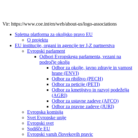
Vir: https://www.coe.int/en/web/about-us/logo-associations
Spletna platforma za okoljsko pravo EU
O projektu
EU institucije, organi in agencije ter J-Z partnerstva
Evropski parlament
Odbori Evropskega parlamenta, vezani na
področje okolja
Odbor za okolje, javno zdravje in varnost
hrane (ENVI)
Odbor za ribištvo (PECH)
Odbor za peticije (PETI)
Odbor za kmetijstvo in razvoj podeželja
(AGRI)
Odbor za ustavne zadeve (AFCO)
Odbor za pravne zadeve (JURI)
Evropska komisija
Svet Evropske unije
Evropski svet
Sodišče EU
Evropski varuh človekovih pravic