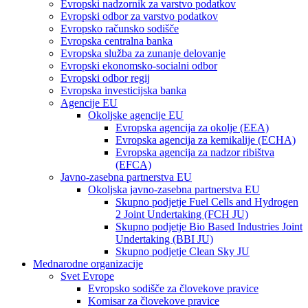
Evropski nadzornik za varstvo podatkov
Evropski odbor za varstvo podatkov
Evropsko računsko sodišče
Evropska centralna banka
Evropska služba za zunanje delovanje
Evropski ekonomsko-socialni odbor
Evropski odbor regij
Evropska investicijska banka
Agencije EU
Okoljske agencije EU
Evropska agencija za okolje (EEA)
Evropska agencija za kemikalije (ECHA)
Evropska agencija za nadzor ribištva
(EFCA)
Javno-zasebna partnerstva EU
Okoljska javno-zasebna partnerstva EU
Skupno podjetje Fuel Cells and Hydrogen
2 Joint Undertaking (FCH JU)
Skupno podjetje Bio Based Industries Joint
Undertaking (BBI JU)
Skupno podjetje Clean Sky JU
Mednarodne organizacije
Svet Evrope
Evropsko sodišče za človekove pravice
Komisar za človekove pravice