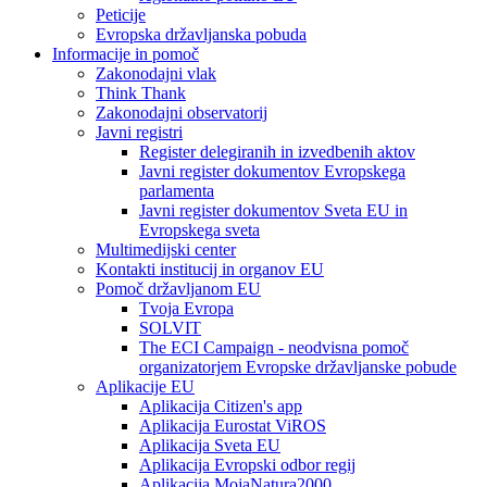
Peticije
Evropska državljanska pobuda
Informacije in pomoč
Zakonodajni vlak
Think Thank
Zakonodajni observatorij
Javni registri
Register delegiranih in izvedbenih aktov
Javni register dokumentov Evropskega
parlamenta
Javni register dokumentov Sveta EU in
Evropskega sveta
Multimedijski center
Kontakti institucij in organov EU
Pomoč državljanom EU
Tvoja Evropa
SOLVIT
The ECI Campaign - neodvisna pomoč
organizatorjem Evropske državljanske pobude
Aplikacije EU
Aplikacija Citizen's app
Aplikacija Eurostat ViROS
Aplikacija Sveta EU
Aplikacija Evropski odbor regij
Aplikacija MojaNatura2000