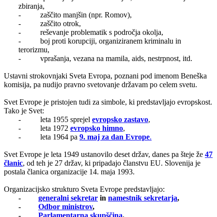
zbiranja,
- zaščito manjšin (npr. Romov),
- zaščito otrok,
- reševanje problematik s področja okolja,
- boj proti korupciji, organiziranem kriminalu in
terorizmu,
- vprašanja, vezana na mamila, aids, nestrpnost, itd.
Ustavni strokovnjaki Sveta Evropa, poznani pod imenom Beneška
komisija, pa nudijo pravno svetovanje državam po celem svetu.
Svet Evrope je pristojen tudi za simbole, ki predstavljajo evropskost.
Tako je Svet:
- leta 1955 sprejel
evropsko zastavo
,
- leta 1972
evropsko himno
,
- leta 1964 pa
9. maj za dan Evrope
.
Svet Evrope je leta 1949 ustanovilo deset držav, danes pa šteje že
47
članic
, od teh je 27 držav, ki pripadajo članstvu EU. Slovenija je
postala članica organizacije 14. maja 1993.
Organizacijsko strukturo Sveta Evrope predstavljajo:
-
generalni sekretar
in
namestnik sekretarja
,
-
Odbor ministrov
,
-
Parlamentarna skupščina
,