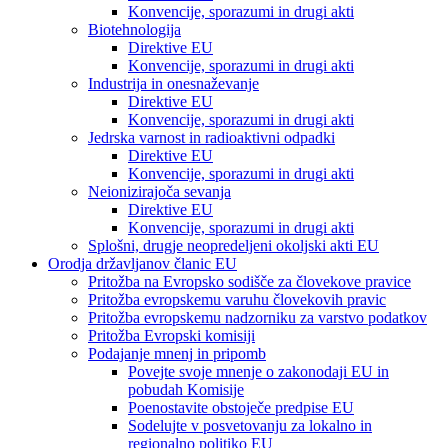
Konvencije, sporazumi in drugi akti
Biotehnologija
Direktive EU
Konvencije, sporazumi in drugi akti
Industrija in onesnaževanje
Direktive EU
Konvencije, sporazumi in drugi akti
Jedrska varnost in radioaktivni odpadki
Direktive EU
Konvencije, sporazumi in drugi akti
Neionizirajoča sevanja
Direktive EU
Konvencije, sporazumi in drugi akti
Splošni, drugje neopredeljeni okoljski akti EU
Orodja državljanov članic EU
Pritožba na Evropsko sodišče za človekove pravice
Pritožba evropskemu varuhu človekovih pravic
Pritožba evropskemu nadzorniku za varstvo podatkov
Pritožba Evropski komisiji
Podajanje mnenj in pripomb
Povejte svoje mnenje o zakonodaji EU in
pobudah Komisije
Poenostavite obstoječe predpise EU
Sodelujte v posvetovanju za lokalno in
regionalno politiko EU