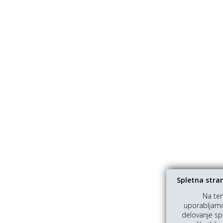
Spletna stra
Na te
uporabljamo 
delovanje sp