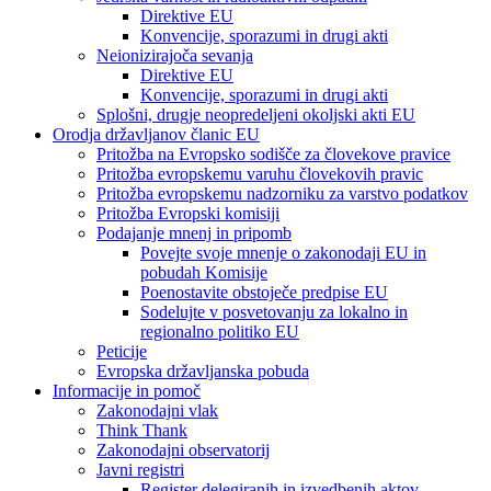
Direktive EU
Konvencije, sporazumi in drugi akti
Neionizirajoča sevanja
Direktive EU
Konvencije, sporazumi in drugi akti
Splošni, drugje neopredeljeni okoljski akti EU
Orodja državljanov članic EU
Pritožba na Evropsko sodišče za človekove pravice
Pritožba evropskemu varuhu človekovih pravic
Pritožba evropskemu nadzorniku za varstvo podatkov
Pritožba Evropski komisiji
Podajanje mnenj in pripomb
Povejte svoje mnenje o zakonodaji EU in
pobudah Komisije
Poenostavite obstoječe predpise EU
Sodelujte v posvetovanju za lokalno in
regionalno politiko EU
Peticije
Evropska državljanska pobuda
Informacije in pomoč
Zakonodajni vlak
Think Thank
Zakonodajni observatorij
Javni registri
Register delegiranih in izvedbenih aktov