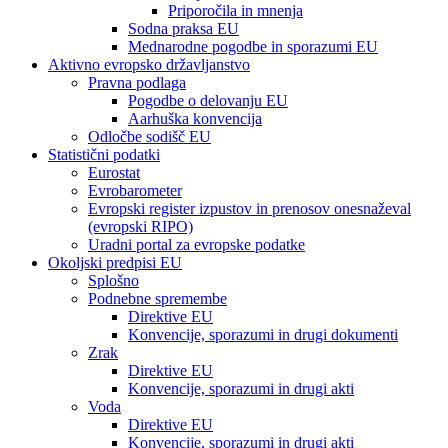
Priporočila in mnenja
Sodna praksa EU
Mednarodne pogodbe in sporazumi EU
Aktivno evropsko državljanstvo
Pravna podlaga
Pogodbe o delovanju EU
Aarhuška konvencija
Odločbe sodišč EU
Statistični podatki
Eurostat
Evrobarometer
Evropski register izpustov in prenosov onesnaževal
(evropski RIPO)
Uradni portal za evropske podatke
Okoljski predpisi EU
Splošno
Podnebne spremembe
Direktive EU
Konvencije, sporazumi in drugi dokumenti
Zrak
Direktive EU
Konvencije, sporazumi in drugi akti
Voda
Direktive EU
Konvencije, sporazumi in drugi akti