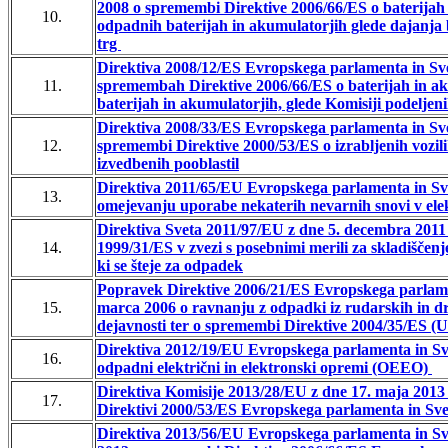
2008 o spremembi Direktive 2006/66/ES o baterijah 
10.
odpadnih baterijah in akumulatorjih glede dajanja 
trg
Direktiva 2008/12/ES Evropskega parlamenta in Sve
11.
spremembah Direktive 2006/66/ES o baterijah in a
baterijah in akumulatorjih, glede Komisiji podeljeni
Direktiva 2008/33/ES Evropskega parlamenta in Sve
12.
spremembi Direktive 2000/53/ES o izrabljenih vozili
izvedbenih pooblastil
Direktiva 2011/65/EU Evropskega parlamenta in Svet
13.
omejevanju uporabe nekaterih nevarnih snovi v elek
Direktiva Sveta 2011/97/EU z dne 5. decembra 201
14.
1999/31/ES v zvezi s posebnimi merili za skladiščenj
ki se šteje za odpadek
Popravek Direktive 2006/21/ES Evropskega parlame
15.
marca 2006 o ravnanju z odpadki iz rudarskih in dr
dejavnosti ter o spremembi Direktive 2004/35/ES (U
Direktiva 2012/19/EU Evropskega parlamenta in Svet
16.
odpadni električni in elektronski opremi (OEEO)
Direktiva Komisije 2013/28/EU z dne 17. maja 2013
17.
Direktivi 2000/53/ES Evropskega parlamenta in Sveta
Direktiva 2013/56/EU Evropskega parlamenta in Sv