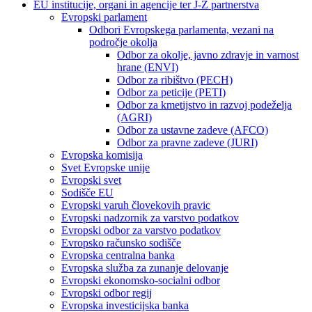
EU institucije, organi in agencije ter J-Z partnerstva
Evropski parlament
Odbori Evropskega parlamenta, vezani na
področje okolja
Odbor za okolje, javno zdravje in varnost
hrane (ENVI)
Odbor za ribištvo (PECH)
Odbor za peticije (PETI)
Odbor za kmetijstvo in razvoj podeželja
(AGRI)
Odbor za ustavne zadeve (AFCO)
Odbor za pravne zadeve (JURI)
Evropska komisija
Svet Evropske unije
Evropski svet
Sodišče EU
Evropski varuh človekovih pravic
Evropski nadzornik za varstvo podatkov
Evropski odbor za varstvo podatkov
Evropsko računsko sodišče
Evropska centralna banka
Evropska služba za zunanje delovanje
Evropski ekonomsko-socialni odbor
Evropski odbor regij
Evropska investicijska banka