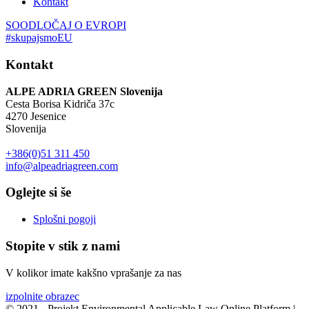
Kontakt
SOODLOČAJ O EVROPI
#skupajsmoEU
Kontakt
ALPE ADRIA GREEN Slovenija
Cesta Borisa Kidriča 37c
4270 Jesenice
Slovenija
+386(0)51 311 450
info@alpeadriagreen.com
Oglejte si še
Splošni pogoji
Stopite v stik z nami
V kolikor imate kakšno vprašanje za nas
izpolnite obrazec
© 2021 - Projekt Environmental Applicable Law Online Platform |