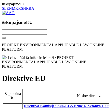
#skupajsmoEU
SL
EN
MK
RS
HR
BA
#skupajsmoEU
PROJEKT ENVIRONMENTAL APPLICABLE LAW ONLINE
PLATFORM
Direktive EU
Zaporedna
Naslov direktive
št.
Direktiva Komisije 93/86/EGS z dne 4. oktobra 1993