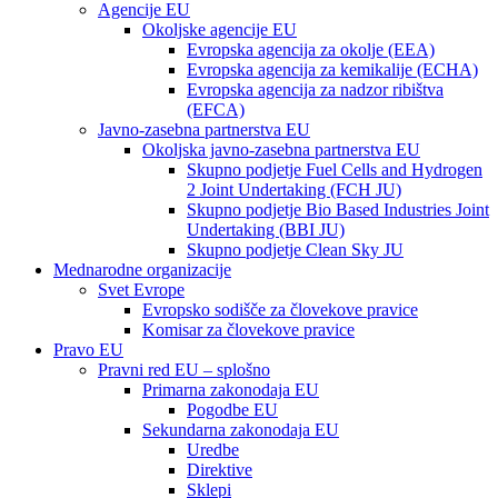
Agencije EU
Okoljske agencije EU
Evropska agencija za okolje (EEA)
Evropska agencija za kemikalije (ECHA)
Evropska agencija za nadzor ribištva
(EFCA)
Javno-zasebna partnerstva EU
Okoljska javno-zasebna partnerstva EU
Skupno podjetje Fuel Cells and Hydrogen
2 Joint Undertaking (FCH JU)
Skupno podjetje Bio Based Industries Joint
Undertaking (BBI JU)
Skupno podjetje Clean Sky JU
Mednarodne organizacije
Svet Evrope
Evropsko sodišče za človekove pravice
Komisar za človekove pravice
Pravo EU
Pravni red EU – splošno
Primarna zakonodaja EU
Pogodbe EU
Sekundarna zakonodaja EU
Uredbe
Direktive
Sklepi