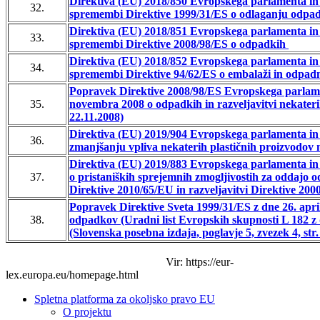
Direktiva (EU) 2018/850 Evropskega parlamenta in 
32.
spremembi Direktive 1999/31/ES o odlaganju odpad
Direktiva (EU) 2018/851 Evropskega parlamenta in 
33.
spremembi Direktive 2008/98/ES o odpadkih
Direktiva (EU) 2018/852 Evropskega parlamenta in 
34.
spremembi Direktive 94/62/ES o embalaži in odpad
Popravek Direktive 2008/98/ES Evropskega parlame
35.
novembra 2008 o odpadkih in razveljavitvi nekateri
22.11.2008)
Direktiva (EU) 2019/904 Evropskega parlamenta in S
36.
zmanjšanju vpliva nekaterih plastičnih proizvodov 
Direktiva (EU) 2019/883 Evropskega parlamenta in 
37.
o pristaniških sprejemnih zmogljivostih za oddajo 
Direktive 2010/65/EU in razveljavitvi Direktive 20
Popravek Direktive Sveta 1999/31/ES z dne 26. april
38.
odpadkov (Uradni list Evropskih skupnosti L 182 z d
(Slovenska posebna izdaja, poglavje 5, zvezek 4, str.
Vir: https://eur-
lex.europa.eu/homepage.html
Spletna platforma za okoljsko pravo EU
O projektu