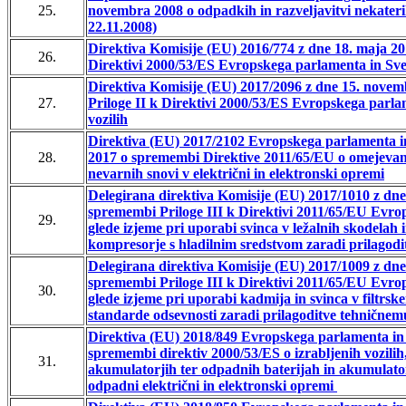
25.
novembra 2008 o odpadkih in razveljavitvi nekateri
22.11.2008)
Direktiva Komisije (EU) 2016/774 z dne 18. maja 20
26.
Direktivi 2000/53/ES Evropskega parlamenta in Sveta
Direktiva Komisije (EU) 2017/2096 z dne 15. nove
27.
Priloge II k Direktivi 2000/53/ES Evropskega parlam
vozilih
Direktiva (EU) 2017/2102 Evropskega parlamenta i
28.
2017 o spremembi Direktive 2011/65/EU o omejevan
nevarnih snovi v električni in elektronski opremi
Delegirana direktiva Komisije (EU) 2017/1010 z dne
spremembi Priloge III k Direktivi 2011/65/EU Evro
29.
glede izjeme pri uporabi svinca v ležalnih skodelah 
kompresorje s hladilnim sredstvom zaradi prilago
Delegirana direktiva Komisije (EU) 2017/1009 z dne
spremembi Priloge III k Direktivi 2011/65/EU Evro
30.
glede izjeme pri uporabi kadmija in svinca v filtrske
standarde odsevnosti zaradi prilagoditve tehničn
Direktiva (EU) 2018/849 Evropskega parlamenta in 
spremembi direktiv 2000/53/ES o izrabljenih vozilih
31.
akumulatorjih ter odpadnih baterijah in akumulato
odpadni električni in elektronski opremi