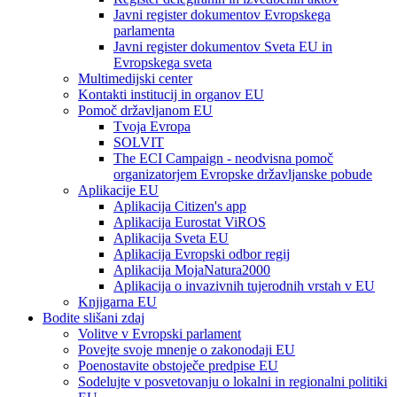
Javni register dokumentov Evropskega
parlamenta
Javni register dokumentov Sveta EU in
Evropskega sveta
Multimedijski center
Kontakti institucij in organov EU
Pomoč državljanom EU
Tvoja Evropa
SOLVIT
The ECI Campaign - neodvisna pomoč
organizatorjem Evropske državljanske pobude
Aplikacije EU
Aplikacija Citizen's app
Aplikacija Eurostat ViROS
Aplikacija Sveta EU
Aplikacija Evropski odbor regij
Aplikacija MojaNatura2000
Aplikacija o invazivnih tujerodnih vrstah v EU
Knjigarna EU
Bodite slišani zdaj
Volitve v Evropski parlament
Povejte svoje mnenje o zakonodaji EU
Poenostavite obstoječe predpise EU
Sodelujte v posvetovanju o lokalni in regionalni politiki