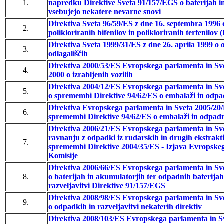
1.
napredku Direktive Sveta 91/157/EGS o baterijah in
vsebujejo nekatere nevarne snovi
Direktiva Sveta 96/59/ES z dne 16. septembra 1996 
2.
polikloriranih bifenilov in polikloriranih terfenilo
Direktiva Sveta 1999/31/ES z dne 26. aprila 1999 
3.
odlagališčih
Direktiva 2000/53/ES Evropskega parlamenta in Sve
4.
2000 o izrabljenih vozilih
Direktiva 2004/12/ES Evropskega parlamenta in Sve
5.
o spremembi Direktive 94/62/ES o embalaži in odpa
Direktiva Evropskega parlamenta in Sveta 2005/20/
6.
spremembi Direktive 94/62/ES o embalaži in odpad
Direktiva 2006/21/ES Evropskega parlamenta in Sve
ravnanju z odpadki iz rudarskih in drugih ekstrakti
7.
spremembi Direktive 2004/35/ES - Izjava Evropskeg
Komisije
Direktiva 2006/66/ES Evropskega parlamenta in Sve
8.
o baterijah in akumulatorjih ter odpadnih baterijah
razveljavitvi Direktive 91/157/EGS
Direktiva 2008/98/ES Evropskega parlamenta in Sv
9.
o odpadkih in razveljavitvi nekaterih direktiv
Direktiva 2008/103/ES Evropskega parlamenta in S