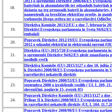
2013 o spremembi Direktive 2006/66/ES Evropskega
baterijah in akumulatorjih ter odpadnih baterijah 
18.
dajanja na trg prenosnih baterij in akumulatorjev, 
namenjenih za brezžično električno orodje, in gumba
vsebnostjo živega srebra ter o razveljavitvi Odločb
Direktiva Komisije 2013/2/EU z dne 7. februarja 20
19.
Direktivi Evropskega parlamenta in Sveta 94/62/ES
embalaži
Popravek Direktive 2012/19/EU Evropskega parlamen
20.
2012 o odpadni električni in elektronski opremi (O
Direktiva (EU) 2015/720 Evropskega parlamenta in 
21.
o spremembi Direktive 94/62/ES glede zmanjšanja po
nosilnih vrečk
Direktiva Komisije (EU) 2015/1127 z dne 10. julija 
22.
k Direktivi 2008/98/ES Evropskega parlamenta in S
razveljavitvi nekaterih direktiv
Popravek Direktive 2000/53/ES Evropskega parlame
23.
septembra 2000 o izrabljenih vozilih ( UL L 269, 21.
slovenščini, poglavje 15, zvezek 05)
Popravek Direktive Komisije (EU) 2015/1127 z dne 
24.
Priloge II k Direktivi 2008/98/ES Evropskega parl
in razveljavitvi nekaterih direktiv (UL L 184, 11.7.2
Popravek Direktive 2008/98/ES Evropskega parlame