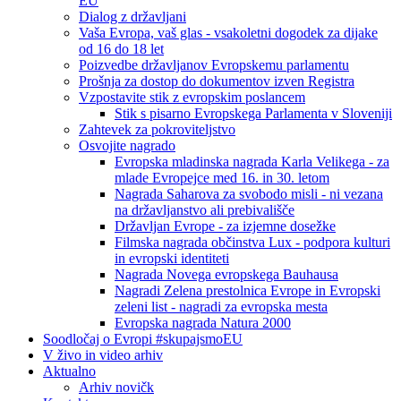
EU
Dialog z državljani
Vaša Evropa, vaš glas - vsakoletni dogodek za dijake
od 16 do 18 let
Poizvedbe državljanov Evropskemu parlamentu
Prošnja za dostop do dokumentov izven Registra
Vzpostavite stik z evropskim poslancem
Stik s pisarno Evropskega Parlamenta v Sloveniji
Zahtevek za pokroviteljstvo
Osvojite nagrado
Evropska mladinska nagrada Karla Velikega - za
mlade Evropejce med 16. in 30. letom
Nagrada Saharova za svobodo misli - ni vezana
na državljanstvo ali prebivališče
Državljan Evrope - za izjemne dosežke
Filmska nagrada občinstva Lux - podpora kulturi
in evropski identiteti
Nagrada Novega evropskega Bauhausa
Nagradi Zelena prestolnica Evrope in Evropski
zeleni list - nagradi za evropska mesta
Evropska nagrada Natura 2000
Soodločaj o Evropi #skupajsmoEU
V živo in video arhiv
Aktualno
Arhiv novičk