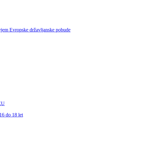
rjem Evropske državljanske pobude
 EU
16 do 18 let