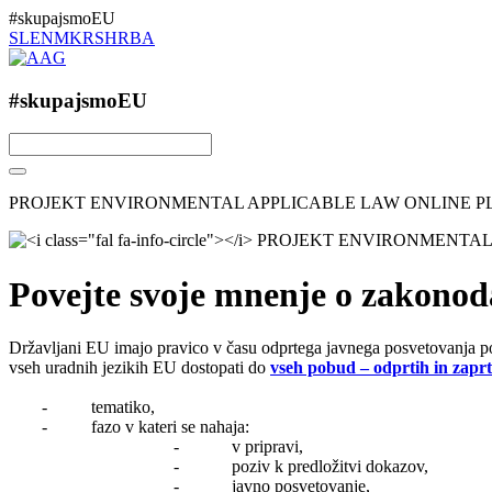
#skupajsmoEU
SL
EN
MK
RS
HR
BA
#skupajsmoEU
PROJEKT ENVIRONMENTAL APPLICABLE LAW ONLINE 
Povejte svoje mnenje o zakonod
Državljani EU imajo pravico v času odprtega javnega posvetovanja p
vseh uradnih jezikih EU dostopati do
vseh pobud – odprtih in zaprt
- tematiko,
- fazo v kateri se nahaja:
- v pripravi,
- poziv k predložitvi dokazov,
- javno posvetovanje,