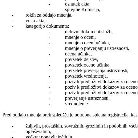
- osnutek akta,
- sprejme Komisija,
- rokih za oddajo mnenja,
- vrsto akta,
- kategorijo dokumenta:
- delovni dokument služb,
- mnenje o oceni,
- mnenje o oceni učinka,
- mnenje o preverjanju ustreznosti,
- ocena učinka,
- povzetek dejstev,
- povzetek ocene učinka,
- povzetek preverjanja ustreznosti,
- povzetek vrednotenja,
- poziv k predložitvi dokazov za oceno
- poziv k predložitvi dokazov za oceno i
- poziv k predložitvi dokazov za oceno 
- preverjanje ustreznosti,
- vrednotenje.
Pred oddajo mnenja prek spletišča je potrebna spletna registracija, 
- žaljivih, prostaških, sovražnih, grozilnih in podobnih vseb
- oglaševalnih,
- večkrat ponavljajočih in