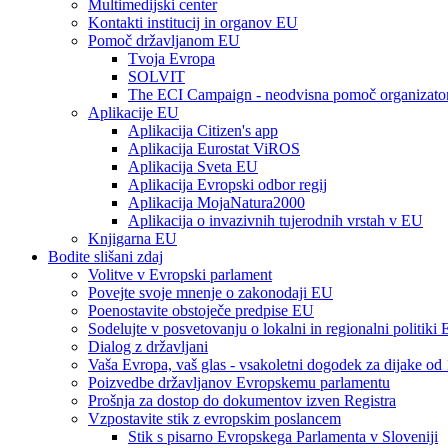
Multimedijski center
Kontakti institucij in organov EU
Pomoč državljanom EU
Tvoja Evropa
SOLVIT
The ECI Campaign - neodvisna pomoč organizato
Aplikacije EU
Aplikacija Citizen's app
Aplikacija Eurostat ViROS
Aplikacija Sveta EU
Aplikacija Evropski odbor regij
Aplikacija MojaNatura2000
Aplikacija o invazivnih tujerodnih vrstah v EU
Knjigarna EU
Bodite slišani zdaj
Volitve v Evropski parlament
Povejte svoje mnenje o zakonodaji EU
Poenostavite obstoječe predpise EU
Sodelujte v posvetovanju o lokalni in regionalni politiki
Dialog z državljani
Vaša Evropa, vaš glas - vsakoletni dogodek za dijake od 
Poizvedbe državljanov Evropskemu parlamentu
Prošnja za dostop do dokumentov izven Registra
Vzpostavite stik z evropskim poslancem
Stik s pisarno Evropskega Parlamenta v Sloveniji