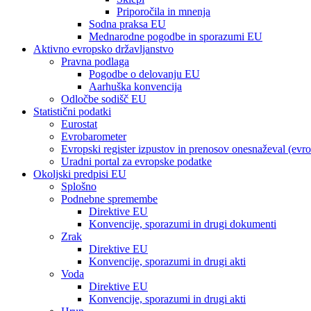
Priporočila in mnenja
Sodna praksa EU
Mednarodne pogodbe in sporazumi EU
Aktivno evropsko državljanstvo
Pravna podlaga
Pogodbe o delovanju EU
Aarhuška konvencija
Odločbe sodišč EU
Statistični podatki
Eurostat
Evrobarometer
Evropski register izpustov in prenosov onesnaževal (evr
Uradni portal za evropske podatke
Okoljski predpisi EU
Splošno
Podnebne spremembe
Direktive EU
Konvencije, sporazumi in drugi dokumenti
Zrak
Direktive EU
Konvencije, sporazumi in drugi akti
Voda
Direktive EU
Konvencije, sporazumi in drugi akti