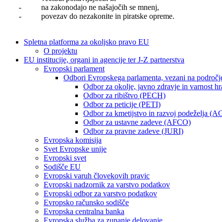
- na zakonodajo ne našajočih se mnenj,
- povezav do nezakonite in piratske opreme.
Spletna platforma za okoljsko pravo EU
O projektu
EU institucije, organi in agencije ter J-Z partnerstva
Evropski parlament
Odbori Evropskega parlamenta, vezani na področj
Odbor za okolje, javno zdravje in varnost 
Odbor za ribištvo (PECH)
Odbor za peticije (PETI)
Odbor za kmetijstvo in razvoj podeželja (A
Odbor za ustavne zadeve (AFCO)
Odbor za pravne zadeve (JURI)
Evropska komisija
Svet Evropske unije
Evropski svet
Sodišče EU
Evropski varuh človekovih pravic
Evropski nadzornik za varstvo podatkov
Evropski odbor za varstvo podatkov
Evropsko računsko sodišče
Evropska centralna banka
Evropska služba za zunanje delovanje