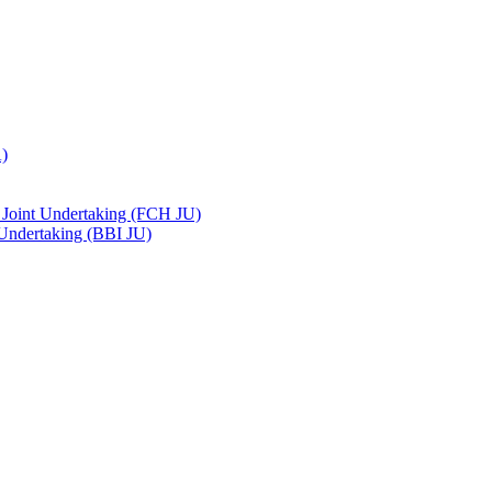
A)
 Joint Undertaking (FCH JU)
 Undertaking (BBI JU)