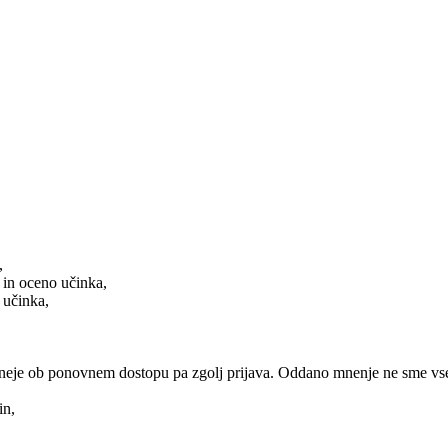
,
n oceno učinka,
učinka,
kasneje ob ponovnem dostopu pa zgolj prijava. Oddano mnenje ne sme vs
in,