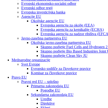
Evropski ekonomsko-socialni odbor
Evropski odbor regij
Evropska investicijska banka
Agencije EU
Okoljske agencije EU
Evropska agencija za okolje (EEA)
Evropska agencija za kemikalije (ECHA)
Evropska agencija za nadzor ribištva (EFC
Javno-zasebna partnerstva EU
Okoljska javno-zasebna partnerstva EU
Skupno podjetje Fuel Cells and Hydrogen 2
Skupno podjetje Bio Based Industries Joint
Skupno podjetje Clean Sky JU
Mednarodne organizacije
Svet Evrope
Evropsko sodišče za človekove pravice
Komisar za človekove pravice
Pravo EU
Pravni red EU – splošno
Primarna zakonodaja EU
Pogodbe EU
Sekundarna zakonodaja EU
Uredbe
Direktive
Sklepi