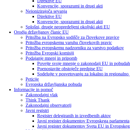
Direktive EU
Konvencije, sporazumi in drugi akti
Neionizirajoča sevanja
Direktive EU
Konvencije, sporazumi in drugi akti
Splošni, drugje neopredeljeni okoljski akti EU
Orodja državljanov članic EU
Pritožba na Evropsko sodišče za človekove pravice
Pritožba evropskemu varuhu človekovih pravic
Pritožba evropskemu nadzorniku za varstvo podatkov
Pritožba Evropski komisiji
Podajanje mnenj in pripomb
Povejte svoje mnenje o zakonodaji EU in pobudah
Poenostavite obstoječe predpise EU
Sodelujte v posvetovanju za lokalno in regionalno
Peticije
Evropska državljanska pobuda
Informacije in pomoč
Zakonodajni vlak
Think Thank
Zakonodajni observatorij
Javni registri
Register delegiranih in izvedbenih aktov
Javni register dokumentov Evropskega parlamenta
Javni register dokumentov Sveta EU in Evropskeg