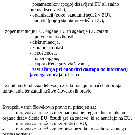
- posameznikov (pogoj državljani EU ali stalno
prebivališče v EU),
- organizacij (pogoj statutarni sedež v EU),
- podjetij (pogoj statutarni sedež v EU),
- zoper institucije EU, organe EU in agencije EU zaradi
- upravne nepravilnosti,
- diskriminacije,
- zlorabe pooblastil,
- nepoštenosti,
- molka organa,
- neupravičenega zavlačevanja,
-
zavračanja pri odobritvi dostopa do informacij
javnega značaja
oziroma
- zaradi neskladnega delovanja z zakonodajo in načeli dobrega
upravljanja ter zaradi kršitve človekovih pravic.
Evropski varuh človekovih pravic ni pristojen za:
- obravnavo pritožb zoper nacionalne, regionalne in lokalne
organe držav članic EU, četudi gre za zadeve, ki se nanašajo na EU,
- obravnavo pritožb zoper Sodišče EU,
- obravnavo pritožb zoper posameznike in osebe zasebnega
prava (podjetja),