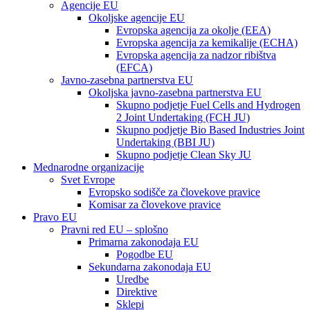
Agencije EU
Okoljske agencije EU
Evropska agencija za okolje (EEA)
Evropska agencija za kemikalije (ECHA)
Evropska agencija za nadzor ribištva
(EFCA)
Javno-zasebna partnerstva EU
Okoljska javno-zasebna partnerstva EU
Skupno podjetje Fuel Cells and Hydrogen
2 Joint Undertaking (FCH JU)
Skupno podjetje Bio Based Industries Joint
Undertaking (BBI JU)
Skupno podjetje Clean Sky JU
Mednarodne organizacije
Svet Evrope
Evropsko sodišče za človekove pravice
Komisar za človekove pravice
Pravo EU
Pravni red EU – splošno
Primarna zakonodaja EU
Pogodbe EU
Sekundarna zakonodaja EU
Uredbe
Direktive
Sklepi