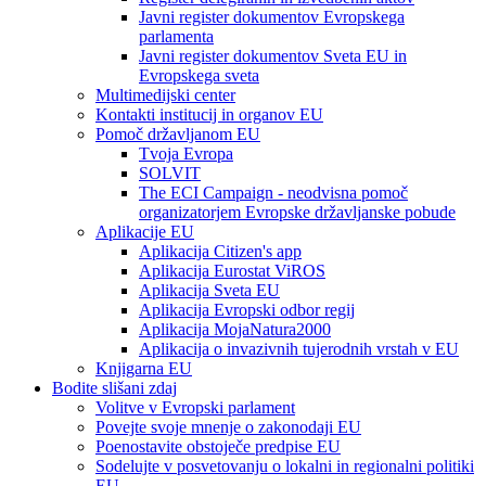
Javni register dokumentov Evropskega
parlamenta
Javni register dokumentov Sveta EU in
Evropskega sveta
Multimedijski center
Kontakti institucij in organov EU
Pomoč državljanom EU
Tvoja Evropa
SOLVIT
The ECI Campaign - neodvisna pomoč
organizatorjem Evropske državljanske pobude
Aplikacije EU
Aplikacija Citizen's app
Aplikacija Eurostat ViROS
Aplikacija Sveta EU
Aplikacija Evropski odbor regij
Aplikacija MojaNatura2000
Aplikacija o invazivnih tujerodnih vrstah v EU
Knjigarna EU
Bodite slišani zdaj
Volitve v Evropski parlament
Povejte svoje mnenje o zakonodaji EU
Poenostavite obstoječe predpise EU
Sodelujte v posvetovanju o lokalni in regionalni politiki
EU