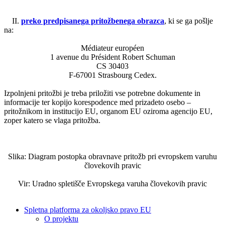
II.
preko predpisanega pritožbenega obrazca
, ki se ga pošlje
na:
Médiateur européen
1 avenue du Président Robert Schuman
CS 30403
F-67001 Strasbourg Cedex.
Izpolnjeni pritožbi je treba priložiti vse potrebne dokumente in
informacije ter kopijo korespodence med prizadeto osebo –
pritožnikom in institucijo EU, organom EU oziroma agencijo EU,
zoper katero se vlaga pritožba.
Slika: Diagram postopka obravnave pritožb pri evropskem varuhu
človekovih pravic
Vir: Uradno spletišče Evropskega varuha človekovih pravic
Spletna platforma za okoljsko pravo EU
O projektu