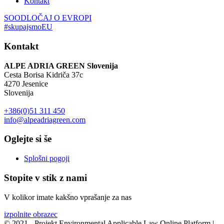
Kontakt
SOODLOČAJ O EVROPI
#skupajsmoEU
Kontakt
ALPE ADRIA GREEN Slovenija
Cesta Borisa Kidriča 37c
4270 Jesenice
Slovenija
+386(0)51 311 450
info@alpeadriagreen.com
Oglejte si še
Splošni pogoji
Stopite v stik z nami
V kolikor imate kakšno vprašanje za nas
izpolnite obrazec
© 2021 - Projekt Environmental Applicable Law Online Platform |