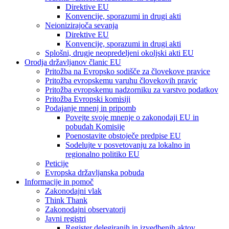
Direktive EU
Konvencije, sporazumi in drugi akti
Neionizirajoča sevanja
Direktive EU
Konvencije, sporazumi in drugi akti
Splošni, drugje neopredeljeni okoljski akti EU
Orodja državljanov članic EU
Pritožba na Evropsko sodišče za človekove pravice
Pritožba evropskemu varuhu človekovih pravic
Pritožba evropskemu nadzorniku za varstvo podatkov
Pritožba Evropski komisiji
Podajanje mnenj in pripomb
Povejte svoje mnenje o zakonodaji EU in
pobudah Komisije
Poenostavite obstoječe predpise EU
Sodelujte v posvetovanju za lokalno in
regionalno politiko EU
Peticije
Evropska državljanska pobuda
Informacije in pomoč
Zakonodajni vlak
Think Thank
Zakonodajni observatorij
Javni registri
Register delegiranih in izvedbenih aktov