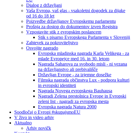
Dialog z državljani
Vaša Evropa, vaš glas - vsakoletni dogodek za dijake
od 16 do 18 let
Poizvedbe državljanov Evropskemu parlamentu
Prošnja za dostop do dokumentov izven Registra
Vzpostavite stik z evropskim poslancem
Stik s pisarno Evropskega Parlamenta v Sloveniji
Zahtevek za pokroviteljstvo
Osvojite nagrado
Evropska mladinska nagrada Karla Velikega - za
mlade Evropejce med 16. in 30. letom
Nagrada Saharova za svobodo misli - ni vezana
na državljanstvo ali prebivališče
Državljan Evrope - za izjemne dosežke
Filmska nagrada občinstva Lux - podpora kulturi
in evropski identiteti
Nagrada Novega evropskega Bauhausa
Nagradi Zelena prestolnica Evrope in Evropski
zeleni list - nagradi za evropska mesta
Evropska nagrada Natura 2000
Soodločaj o Evropi #skupajsmoEU
V živo in video arhiv
Aktualno
Arhiv novičk