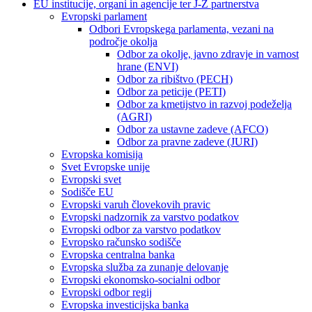
EU institucije, organi in agencije ter J-Z partnerstva
Evropski parlament
Odbori Evropskega parlamenta, vezani na
področje okolja
Odbor za okolje, javno zdravje in varnost
hrane (ENVI)
Odbor za ribištvo (PECH)
Odbor za peticije (PETI)
Odbor za kmetijstvo in razvoj podeželja
(AGRI)
Odbor za ustavne zadeve (AFCO)
Odbor za pravne zadeve (JURI)
Evropska komisija
Svet Evropske unije
Evropski svet
Sodišče EU
Evropski varuh človekovih pravic
Evropski nadzornik za varstvo podatkov
Evropski odbor za varstvo podatkov
Evropsko računsko sodišče
Evropska centralna banka
Evropska služba za zunanje delovanje
Evropski ekonomsko-socialni odbor
Evropski odbor regij
Evropska investicijska banka