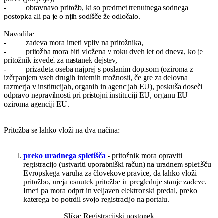
- obravnavo pritožb, ki so predmet trenutnega sodnega
postopka ali pa je o njih sodišče že odločalo.
Navodila:
- zadeva mora imeti vpliv na pritožnika,
- pritožba mora biti vložena v roku dveh let od dneva, ko je
pritožnik izvedel za nastanek dejstev,
- prizadeta oseba najprej s poslanim dopisom (oziroma z
izčrpanjem vseh drugih internih možnosti, če gre za delovna
razmerja v institucijah, organih in agencijah EU), poskuša doseči
odpravo nepravilnosti pri pristojni instituciji EU, organu EU
oziroma agenciji EU.
Pritožba se lahko vloži na dva načina:
preko uradnega spletišča
- pritožnik mora opraviti
registracijo (ustvariti uporabniški račun) na uradnem spletišču
Evropskega varuha za človekove pravice, da lahko vloži
pritožbo, ureja osnutek pritožbe in pregleduje stanje zadeve.
Imeti pa mora odprt in veljaven elektronski predal, preko
katerega bo potrdil svojo registracijo na portalu.
Slika: Registracijski postopek