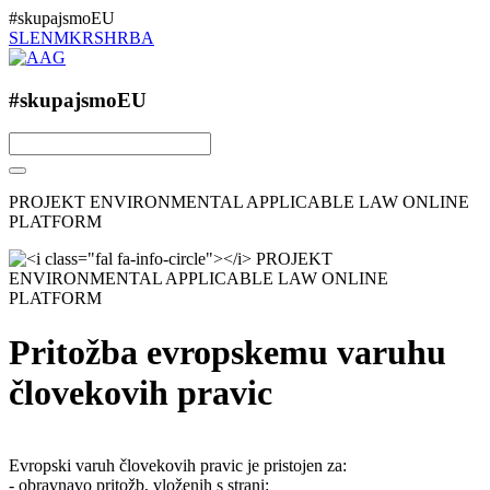
#skupajsmoEU
SL
EN
MK
RS
HR
BA
#skupajsmoEU
PROJEKT ENVIRONMENTAL APPLICABLE LAW ONLINE
PLATFORM
Pritožba evropskemu varuhu
človekovih pravic
Evropski varuh človekovih pravic je pristojen za:
- obravnavo pritožb, vloženih s strani: