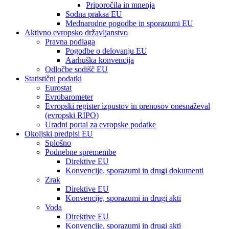
Priporočila in mnenja
Sodna praksa EU
Mednarodne pogodbe in sporazumi EU
Aktivno evropsko državljanstvo
Pravna podlaga
Pogodbe o delovanju EU
Aarhuška konvencija
Odločbe sodišč EU
Statistični podatki
Eurostat
Evrobarometer
Evropski register izpustov in prenosov onesnaževal
(evropski RIPO)
Uradni portal za evropske podatke
Okoljski predpisi EU
Splošno
Podnebne spremembe
Direktive EU
Konvencije, sporazumi in drugi dokumenti
Zrak
Direktive EU
Konvencije, sporazumi in drugi akti
Voda
Direktive EU
Konvencije, sporazumi in drugi akti