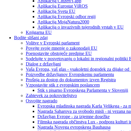
Aplikacija Citizen's app
Aplikacija Eurostat ViROS
Aplikacija Sveta EU
Aplikacija Evropski odbor regij
Aplikacija MojaNatura2000
Aplikacija o invazivnih tujerodnih vrstah v EU
Knjigarna EU
Bodite slišani zdaj
Volitve v Evropski parlament
Povejte svoje mnenje o zakonodaji EU
Poenostavite obstoječe predpise EU
Sodelujte v posvetovanju o lokalni in regionalni politiki
Dialog z državljani
Vaša Evropa, vaš glas - vsakoletni dogodek za dijake od 
Poizvedbe državljanov Evropskemu parlamentu
Prošnja za dostop do dokumentov izven Registra
Vzpostavite stik z evropskim poslancem
Stik s pisarno Evropskega Parlamenta v Sloveniji
Zahtevek za pokroviteljstvo
Osvojite nagrado
Evropska mladinska nagrada Karla Velikega - za m
Nagrada Saharova za svobodo misli - ni vezana na d
Državljan Evrope - za izjemne dosežke
Filmska nagrada občinstva Lux - podpora kulturi in
Nagrada Novega evropskega Bauhausa