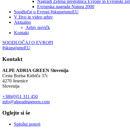
Nagradi Zelena prestolnica Evrope in Evropski zele
Evropska nagrada Natura 2000
Soodločaj o Evropi #skupajsmoEU
V živo in video arhiv
Aktualno
Arhiv novičk
Kontakt
SOODLOČAJ O EVROPI
#skupajsmoEU
Kontakt
ALPE ADRIA GREEN Slovenija
Cesta Borisa Kidriča 37c
4270 Jesenice
Slovenija
+386(0)51 311 450
info@alpeadriagreen.com
Oglejte si še
Splošni pogoji