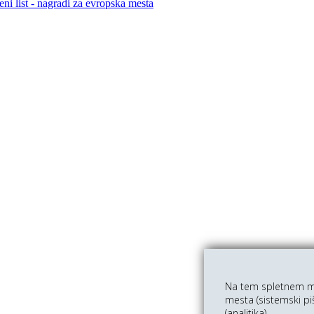
ni list - nagradi za evropska mesta
Na tem spletnem me
mesta (sistemski pi
(analitika).