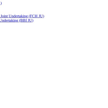
A)
 Joint Undertaking (FCH JU)
 Undertaking (BBI JU)