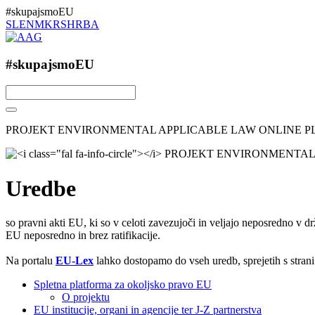
#skupajsmoEU
SL
EN
MK
RS
HR
BA
#skupajsmoEU
PROJEKT ENVIRONMENTAL APPLICABLE LAW ONLINE 
Uredbe
so pravni akti EU, ki so v celoti zavezujoči in veljajo neposredno v
EU neposredno in brez ratifikacije.
Na portalu
EU-Lex
lahko dostopamo do vseh uredb, sprejetih s stran
Spletna platforma za okoljsko pravo EU
O projektu
EU institucije, organi in agencije ter J-Z partnerstva