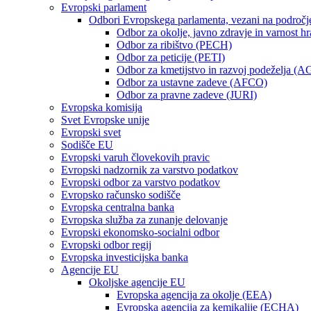
Evropski parlament
Odbori Evropskega parlamenta, vezani na področj
Odbor za okolje, javno zdravje in varnost 
Odbor za ribištvo (PECH)
Odbor za peticije (PETI)
Odbor za kmetijstvo in razvoj podeželja (A
Odbor za ustavne zadeve (AFCO)
Odbor za pravne zadeve (JURI)
Evropska komisija
Svet Evropske unije
Evropski svet
Sodišče EU
Evropski varuh človekovih pravic
Evropski nadzornik za varstvo podatkov
Evropski odbor za varstvo podatkov
Evropsko računsko sodišče
Evropska centralna banka
Evropska služba za zunanje delovanje
Evropski ekonomsko-socialni odbor
Evropski odbor regij
Evropska investicijska banka
Agencije EU
Okoljske agencije EU
Evropska agencija za okolje (EEA)
Evropska agencija za kemikalije (ECHA)