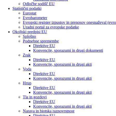
Odločbe sodišč EU
Statistični podatki
Eurostat
Evrobarometer
Evropski register izpustov in prenosov onesnaževal (evr
Uradni portal za evropske podatke
Okoljski predpisi EU
Splošno
Podnebne spremembe
Direktive EU
Konvencije, sporazumi in drugi dokumenti
Zrak
Direktive EU
Konvencije, sporazumi in drugi akti
Voda
Direktive EU
Konvencije, sporazumi in drugi akti
Hrup
Direktive EU
Konvencije, sporazumi in drugi akti
Tla in gozdovi
Direktive EU
Konvencije, sporazumi in drugi akti
Narava in biotska raznovrstnost
Direktive EU