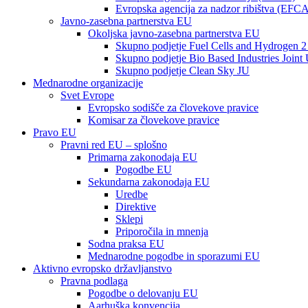
Evropska agencija za nadzor ribištva (EFC
Javno-zasebna partnerstva EU
Okoljska javno-zasebna partnerstva EU
Skupno podjetje Fuel Cells and Hydrogen 2
Skupno podjetje Bio Based Industries Joint
Skupno podjetje Clean Sky JU
Mednarodne organizacije
Svet Evrope
Evropsko sodišče za človekove pravice
Komisar za človekove pravice
Pravo EU
Pravni red EU – splošno
Primarna zakonodaja EU
Pogodbe EU
Sekundarna zakonodaja EU
Uredbe
Direktive
Sklepi
Priporočila in mnenja
Sodna praksa EU
Mednarodne pogodbe in sporazumi EU
Aktivno evropsko državljanstvo
Pravna podlaga
Pogodbe o delovanju EU
Aarhuška konvencija