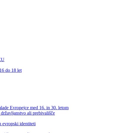
 EU
16 do 18 let
lade Evropejce med 16. in 30. letom
ržavljanstvo ali prebivališče
 evropski identiteti