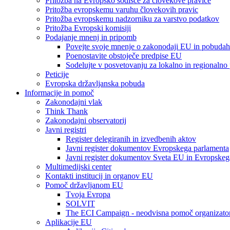
Pritožba na Evropsko sodišče za človekove pravice
Pritožba evropskemu varuhu človekovih pravic
Pritožba evropskemu nadzorniku za varstvo podatkov
Pritožba Evropski komisiji
Podajanje mnenj in pripomb
Povejte svoje mnenje o zakonodaji EU in pobudah
Poenostavite obstoječe predpise EU
Sodelujte v posvetovanju za lokalno in regionalno
Peticije
Evropska državljanska pobuda
Informacije in pomoč
Zakonodajni vlak
Think Thank
Zakonodajni observatorij
Javni registri
Register delegiranih in izvedbenih aktov
Javni register dokumentov Evropskega parlamenta
Javni register dokumentov Sveta EU in Evropskeg
Multimedijski center
Kontakti institucij in organov EU
Pomoč državljanom EU
Tvoja Evropa
SOLVIT
The ECI Campaign - neodvisna pomoč organizato
Aplikacije EU