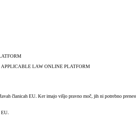
PLATFORM
 državah članicah EU. Ker imajo višjo pravno moč, jih ni potrebno pren
i EU.