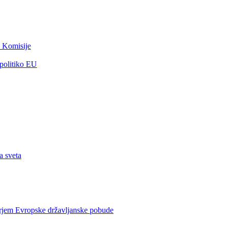
 Komisije
 politiko EU
a sveta
rjem Evropske državljanske pobude