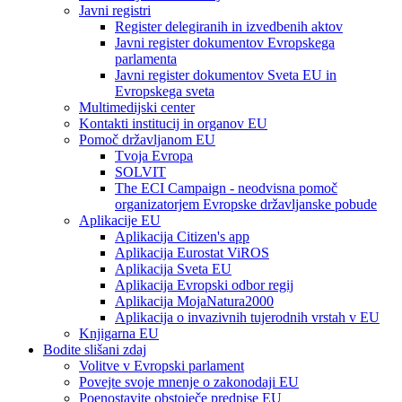
Javni registri
Register delegiranih in izvedbenih aktov
Javni register dokumentov Evropskega
parlamenta
Javni register dokumentov Sveta EU in
Evropskega sveta
Multimedijski center
Kontakti institucij in organov EU
Pomoč državljanom EU
Tvoja Evropa
SOLVIT
The ECI Campaign - neodvisna pomoč
organizatorjem Evropske državljanske pobude
Aplikacije EU
Aplikacija Citizen's app
Aplikacija Eurostat ViROS
Aplikacija Sveta EU
Aplikacija Evropski odbor regij
Aplikacija MojaNatura2000
Aplikacija o invazivnih tujerodnih vrstah v EU
Knjigarna EU
Bodite slišani zdaj
Volitve v Evropski parlament
Povejte svoje mnenje o zakonodaji EU
Poenostavite obstoječe predpise EU