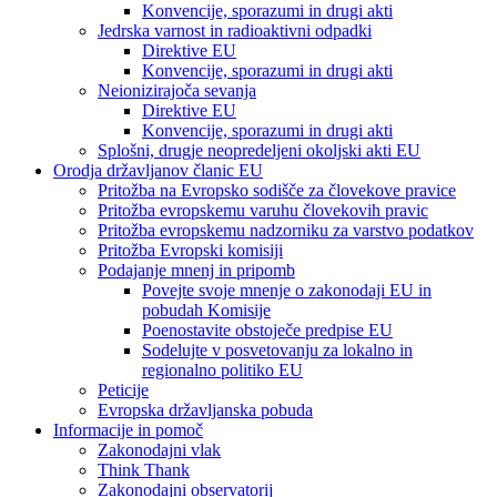
Konvencije, sporazumi in drugi akti
Jedrska varnost in radioaktivni odpadki
Direktive EU
Konvencije, sporazumi in drugi akti
Neionizirajoča sevanja
Direktive EU
Konvencije, sporazumi in drugi akti
Splošni, drugje neopredeljeni okoljski akti EU
Orodja državljanov članic EU
Pritožba na Evropsko sodišče za človekove pravice
Pritožba evropskemu varuhu človekovih pravic
Pritožba evropskemu nadzorniku za varstvo podatkov
Pritožba Evropski komisiji
Podajanje mnenj in pripomb
Povejte svoje mnenje o zakonodaji EU in
pobudah Komisije
Poenostavite obstoječe predpise EU
Sodelujte v posvetovanju za lokalno in
regionalno politiko EU
Peticije
Evropska državljanska pobuda
Informacije in pomoč
Zakonodajni vlak
Think Thank
Zakonodajni observatorij