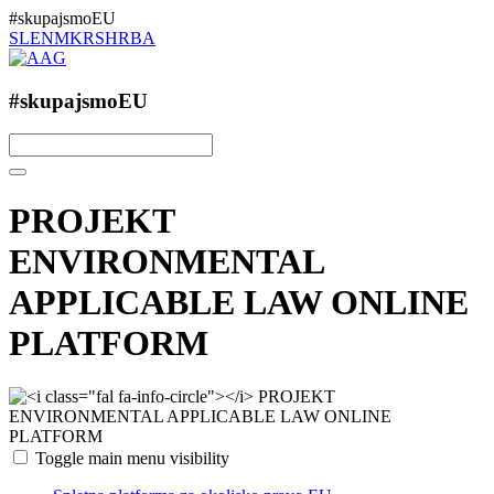
#skupajsmoEU
SL
EN
MK
RS
HR
BA
#skupajsmoEU
PROJEKT
ENVIRONMENTAL
APPLICABLE LAW ONLINE
PLATFORM
Toggle main menu visibility