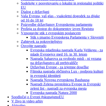
Sodelujte v posvetovanju o lokalni in regionalni politiki
EU
Dialog z državljani
Vaša Evropa, vaš glas - vsakoletni dogodek za dijake
od 16 do 18 let
Poizvedbe državljanov Evropskemu parlamentu
Prošnja za dostop do dokumentov izven Registra
Vzpostavite stik z evropskim poslancem
Stik s pisarno Evropskega Parlamenta v Sloveniji
Zahtevek za pokroviteljstvo
Osvojite nagrado
Evropska mladinska nagrada Karla Velikega - za
mlade Evropejce med 16. in 30. letom
Nagrada Saharova za svobodo misli - ni vezana
na državljanstvo ali prebivališče
Državljan Evrope - za izjemne dosežke
Filmska nagrada občinstva Lux - podpora kulturi
in evropski identiteti
Nagrada Novega evropskega Bauhausa
Nagradi Zelena prestolnica Evrope in Evropski
zeleni list - nagradi za evropska mesta
Evropska nagrada Natura 2000
Soodločaj o Evropi #skupajsmoEU
V živo in video arhiv
Aktualno