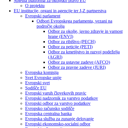
Spletna platforma za okoljsko pravo EU
O projektu
EU institucije, organi in agencije ter J-Z partnerstva
Evropski parlament
Odbori Evropskega parlamenta, vezani na
področje okolja
Odbor za okolje, javno zdravje in varnost
hrane (ENVI)
Odbor za ribištvo (PECH)
Odbor za peticije (PETI)
Odbor za kmetijstvo in razvoj podeželja
(AGRI)
Odbor za ustavne zadeve (AFCO)
Odbor za pravne zadeve (JURI)
Evropska komisija
Svet Evropske unije
Evropski svet
Sodišče EU
Evropski varuh človekovih pravic
Evropski nadzornik za varstvo podatkov
Evropski odbor za varstvo podatkov
Evropsko računsko sodišče
Evropska centralna banka
Evropska služba za zunanje delovanje
Evropski ekonomsko-socialni odbor