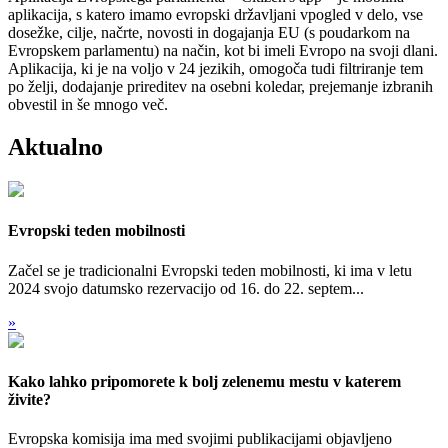
aplikacija, s katero imamo evropski državljani vpogled v delo, vse
dosežke, cilje, načrte, novosti in dogajanja EU (s poudarkom na
Evropskem parlamentu) na način, kot bi imeli Evropo na svoji dlani.
Aplikacija, ki je na voljo v 24 jezikih, omogoča tudi filtriranje tem
po želji, dodajanje prireditev na osebni koledar, prejemanje izbranih
obvestil in še mnogo več.
Aktualno
Evropski teden mobilnosti
Začel se je tradicionalni Evropski teden mobilnosti, ki ima v letu
2024 svojo datumsko rezervacijo od 16. do 22. septem...
»
Kako lahko pripomorete k bolj zelenemu mestu v katerem
živite?
Evropska komisija ima med svojimi publikacijami objavljeno