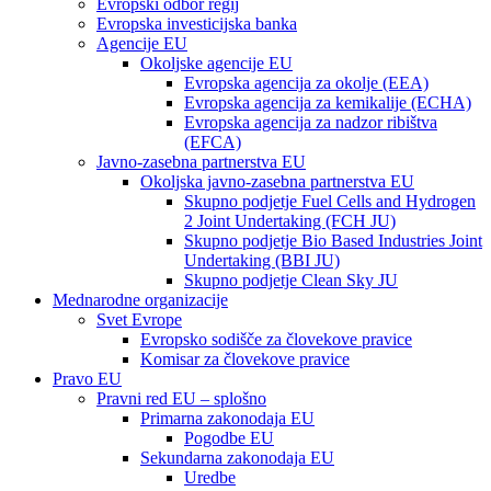
Evropski odbor regij
Evropska investicijska banka
Agencije EU
Okoljske agencije EU
Evropska agencija za okolje (EEA)
Evropska agencija za kemikalije (ECHA)
Evropska agencija za nadzor ribištva
(EFCA)
Javno-zasebna partnerstva EU
Okoljska javno-zasebna partnerstva EU
Skupno podjetje Fuel Cells and Hydrogen
2 Joint Undertaking (FCH JU)
Skupno podjetje Bio Based Industries Joint
Undertaking (BBI JU)
Skupno podjetje Clean Sky JU
Mednarodne organizacije
Svet Evrope
Evropsko sodišče za človekove pravice
Komisar za človekove pravice
Pravo EU
Pravni red EU – splošno
Primarna zakonodaja EU
Pogodbe EU
Sekundarna zakonodaja EU
Uredbe