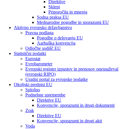
Direktive
Sklepi
Priporočila in mnenja
Sodna praksa EU
Mednarodne pogodbe in sporazumi EU
Aktivno evropsko državljanstvo
Pravna podlaga
Pogodbe o delovanju EU
Aarhuška konvencija
Odločbe sodišč EU
Statistični podatki
Eurostat
Evrobarometer
Evropski register izpustov in prenosov onesnaževal
(evropski RIPO)
Uradni portal za evropske podatke
Okoljski predpisi EU
Splošno
Podnebne spremembe
Direktive EU
Konvencije, sporazumi in drugi dokumenti
Zrak
Direktive EU
Konvencije, sporazumi in drugi akti
Voda