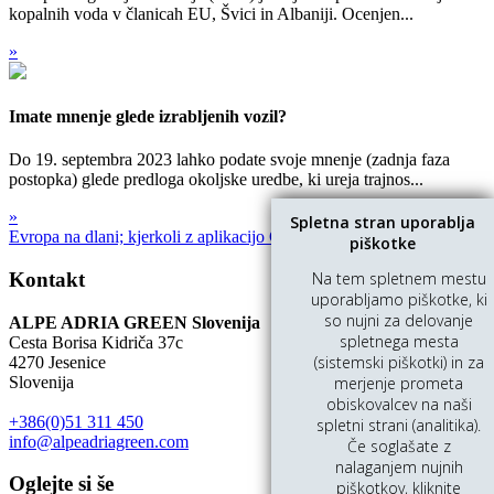
kopalnih voda v članicah EU, Švici in Albaniji. Ocenjen...
»
Imate mnenje glede izrabljenih vozil?
Do 19. septembra 2023 lahko podate svoje mnenje (zadnja faza
postopka) glede predloga okoljske uredbe, ki ureja trajnos...
»
Spletna stran uporablja
Evropa na dlani; kjerkoli z aplikacijo CITIZEN'S APP
piškotke
Kontakt
Na tem spletnem mestu
uporabljamo piškotke, ki
so nujni za delovanje
ALPE ADRIA GREEN Slovenija
spletnega mesta
Cesta Borisa Kidriča 37c
(sistemski piškotki) in za
4270 Jesenice
Slovenija
merjenje prometa
obiskovalcev na naši
+386(0)51 311 450
spletni strani (analitika).
info@alpeadriagreen.com
Če soglašate z
nalaganjem nujnih
Oglejte si še
piškotkov, kliknite