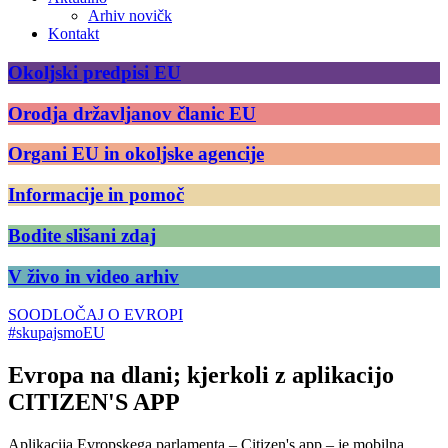
Arhiv novičk
Kontakt
Okoljski predpisi EU
Orodja državljanov članic EU
Organi EU in okoljske agencije
Informacije in pomoč
Bodite slišani zdaj
V živo in video arhiv
SOODLOČAJ O EVROPI
#skupajsmoEU
Evropa na dlani; kjerkoli z aplikacijo
CITIZEN'S APP
Aplikacija Evropskega parlamenta – Citizen's app – je mobilna