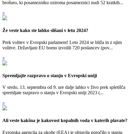
brošuro, ki posamezniku oziroma posameznici nudi 52 kratkih...
»
Že veste kako ste lahko slišani v letu 2024?
Prek volitev v Evropski parlament! Leto 2024 se bliža in z njim
volitve. Državljani EU bomo izvolili 720 poslancev (pov...
»
Spremljajte razpravo o stanju v Evropski uniji
V sredo, 13. septembra od 9. ure dalje lahko v živo prek spletišča
spremljate razpravo o stanju v Evropski uniji 2023 (...
»
Ali veste kakšna je kakovost kopalnih voda v katerih plavate?
Evropska agencija za okolje (EEA) je objavila poročilo o stanju