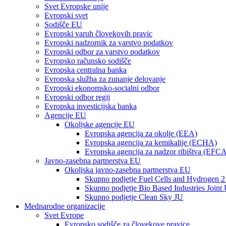
Svet Evropske unije
Evropski svet
Sodišče EU
Evropski varuh človekovih pravic
Evropski nadzornik za varstvo podatkov
Evropski odbor za varstvo podatkov
Evropsko računsko sodišče
Evropska centralna banka
Evropska služba za zunanje delovanje
Evropski ekonomsko-socialni odbor
Evropski odbor regij
Evropska investicijska banka
Agencije EU
Okoljske agencije EU
Evropska agencija za okolje (EEA)
Evropska agencija za kemikalije (ECHA)
Evropska agencija za nadzor ribištva (EFC
Javno-zasebna partnerstva EU
Okoljska javno-zasebna partnerstva EU
Skupno podjetje Fuel Cells and Hydrogen 2
Skupno podjetje Bio Based Industries Joint
Skupno podjetje Clean Sky JU
Mednarodne organizacije
Svet Evrope
Evropsko sodišče za človekove pravice