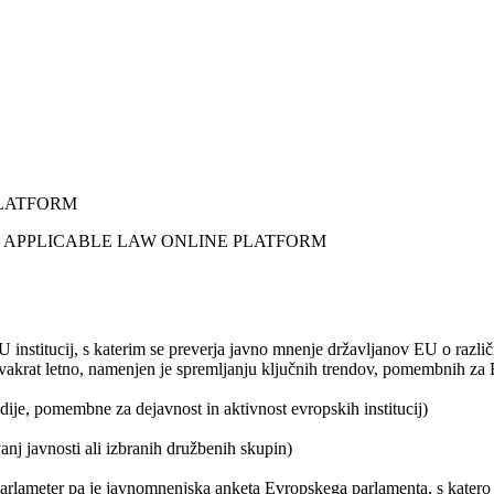
PLATFORM
institucij, s katerim se preverja javno mnenje državljanov EU o razli
at letno, namenjen je spremljanju ključnih trendov, pomembnih za E
e, pomembne za dejavnost in aktivnost evropskih institucij)
nj javnosti ali izbranih družbenih skupin)
arlameter pa je javnomnenjska anketa Evropskega parlamenta, s katero 