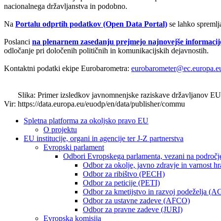
nacionalnega državljanstva in podobno.
Na
Portalu odprtih podatkov (Open Data Portal)
se lahko spremlj
Poslanci
na plenarnem zasedanju prejmejo najnovejše informaci
odločanje pri določenih političnih in komunikacijskih dejavnostih.
Kontaktni podatki ekipe Eurobarometra:
eurobarometer@ec.europa.e
Slika: Primer izsledkov javnomnenjske raziskave državljanov EU
Vir: https://data.europa.eu/euodp/en/data/publisher/commu
Spletna platforma za okoljsko pravo EU
O projektu
EU institucije, organi in agencije ter J-Z partnerstva
Evropski parlament
Odbori Evropskega parlamenta, vezani na področj
Odbor za okolje, javno zdravje in varnost 
Odbor za ribištvo (PECH)
Odbor za peticije (PETI)
Odbor za kmetijstvo in razvoj podeželja (A
Odbor za ustavne zadeve (AFCO)
Odbor za pravne zadeve (JURI)
Evropska komisija