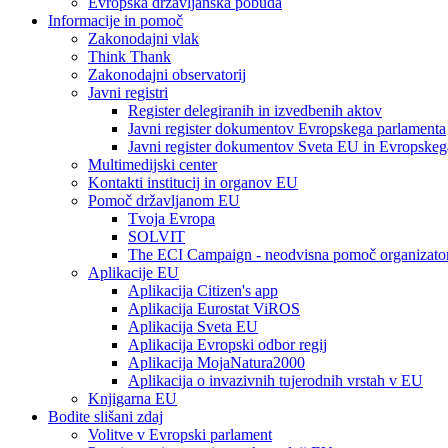
Evropska državljanska pobuda
Informacije in pomoč
Zakonodajni vlak
Think Thank
Zakonodajni observatorij
Javni registri
Register delegiranih in izvedbenih aktov
Javni register dokumentov Evropskega parlamenta
Javni register dokumentov Sveta EU in Evropskeg
Multimedijski center
Kontakti institucij in organov EU
Pomoč državljanom EU
Tvoja Evropa
SOLVIT
The ECI Campaign - neodvisna pomoč organizato
Aplikacije EU
Aplikacija Citizen's app
Aplikacija Eurostat ViROS
Aplikacija Sveta EU
Aplikacija Evropski odbor regij
Aplikacija MojaNatura2000
Aplikacija o invazivnih tujerodnih vrstah v EU
Knjigarna EU
Bodite slišani zdaj
Volitve v Evropski parlament