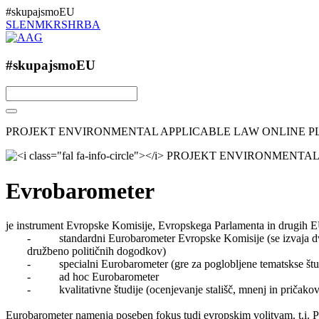
#skupajsmoEU
SL
EN
MK
RS
HR
BA
#skupajsmoEU
PROJEKT ENVIRONMENTAL APPLICABLE LAW ONLINE 
Evrobarometer
je instrument Evropske Komisije, Evropskega Parlamenta in drugih EU 
- standardni Eurobarometer Evropske Komisije (se izvaja dvakr
družbeno političnih dogodkov)
- specialni Eurobarometer (gre za poglobljene tematskse študij
- ad hoc Eurobarometer
- kvalitativne študije (ocenjevanje stališč, mnenj in pričakova
Eurobarometer namenja poseben fokus tudi evropskim volitvam. t.i. P