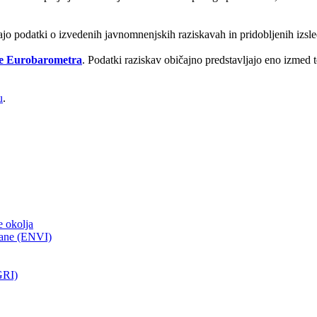
ajo podatki o izvedenih javnomnenjskih raziskavah in pridobljenih izs
je Eurobarometra
. Podatki raziskav običajno predstavljajo eno izmed
u
.
e okolja
hrane (ENVI)
GRI)