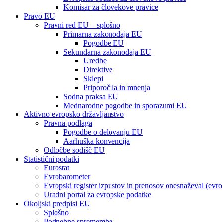
Komisar za človekove pravice
Pravo EU
Pravni red EU – splošno
Primarna zakonodaja EU
Pogodbe EU
Sekundarna zakonodaja EU
Uredbe
Direktive
Sklepi
Priporočila in mnenja
Sodna praksa EU
Mednarodne pogodbe in sporazumi EU
Aktivno evropsko državljanstvo
Pravna podlaga
Pogodbe o delovanju EU
Aarhuška konvencija
Odločbe sodišč EU
Statistični podatki
Eurostat
Evrobarometer
Evropski register izpustov in prenosov onesnaževal (evr
Uradni portal za evropske podatke
Okoljski predpisi EU
Splošno
Podnebne spremembe