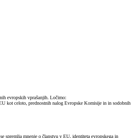
čnih evropskih vprašanjih. Ločimo:
U kot celoto, prednostnih nalog Evropske Komisije in in sodobnih
se spremlja mnenje o članstvu v EU, identiteta evropskega in