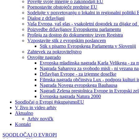
Povejte svoje mnenje o zakonodaji EU
Poenostavite obstoječe predpise EU
Sodelujte v posvetovanju o lokalni in regionalni politiki
Dialog z državljani
Vaša Evropa, vaš glas - vsakoletni dogodek za dijake od 
Poizvedbe državljanov Evropskemu parlamentu
Prošnja za dostop do dokumentov izven Registra
Vzpostavite stik z evropskim poslancem
Stik s pisarno Evropskega Parlamenta v Sloveniji
Zahtevek za pokroviteljstvo
Osvojite nagrado
Evropska mladinska nagrada Karla Velikega - za m
Nagrada Saharova za svobodo misli - ni vezana na d
Državljan Evrope - za izjemne dosežke
Filmska nagrada občinstva Lux - podpora kulturi in
Nagrada Novega evropskega Bauhausa
Nagradi Zelena prestolnica Evrope in Evropski zele
Evropska nagrada Natura 2000
Soodločaj o Evropi #skupajsmoEU
V živo in video arhiv
Aktualno
Arhiv novičk
Kontakt
SOODLOČAJ O EVROPI