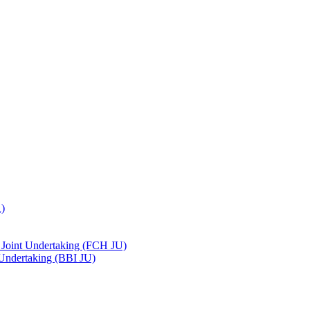
A)
 Joint Undertaking (FCH JU)
 Undertaking (BBI JU)