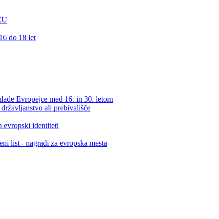
 EU
16 do 18 let
lade Evropejce med 16. in 30. letom
ržavljanstvo ali prebivališče
 evropski identiteti
ni list - nagradi za evropska mesta