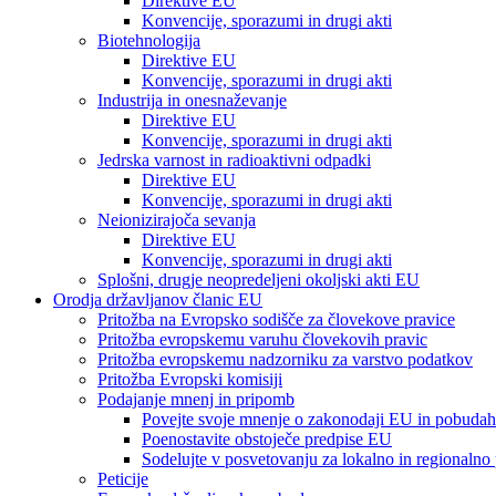
Direktive EU
Konvencije, sporazumi in drugi akti
Biotehnologija
Direktive EU
Konvencije, sporazumi in drugi akti
Industrija in onesnaževanje
Direktive EU
Konvencije, sporazumi in drugi akti
Jedrska varnost in radioaktivni odpadki
Direktive EU
Konvencije, sporazumi in drugi akti
Neionizirajoča sevanja
Direktive EU
Konvencije, sporazumi in drugi akti
Splošni, drugje neopredeljeni okoljski akti EU
Orodja državljanov članic EU
Pritožba na Evropsko sodišče za človekove pravice
Pritožba evropskemu varuhu človekovih pravic
Pritožba evropskemu nadzorniku za varstvo podatkov
Pritožba Evropski komisiji
Podajanje mnenj in pripomb
Povejte svoje mnenje o zakonodaji EU in pobudah
Poenostavite obstoječe predpise EU
Sodelujte v posvetovanju za lokalno in regionalno
Peticije